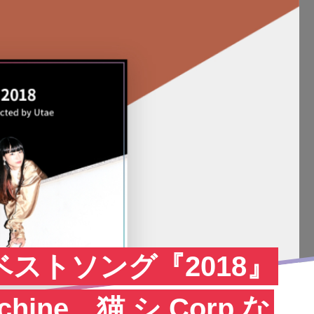
ベストソング『2018』
Machine、猫 シ Corp.な