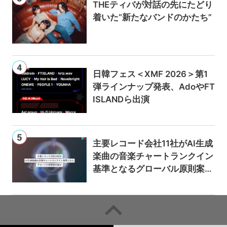
THEティバが対話の先にたどり
着いた“新たなバンドのかたち”
日韓フェス＜XMF 2026＞第1
弾ラインナップ発表、AdoやFT
ISLANDら出演
主要レコード会社11社がAI生成
楽曲の音楽チャートランクイン
基準となるグローバル原則案を
提示——人間主導の創造性を守
るための統一的な枠組みを提案