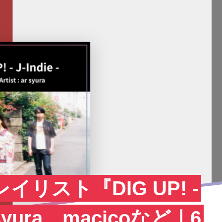
レイリスト『DIG UP! -
r syura、macicoなど｜6