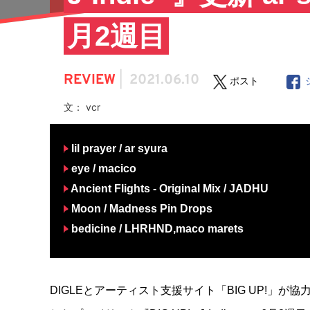
月2週目
REVIEW
|
2021.06.10
ポスト
文： vcr
lil prayer / ar syura
eye / macico
Ancient Flights - Original Mix / JADHU
Moon / Madness Pin Drops
bedicine / LHRHND,
maco marets
DIGLEとアーティスト支援サイト「BIG UP!」