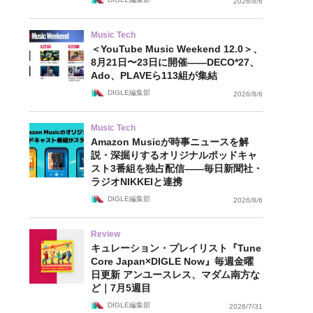
2026/8/6
Music Tech
＜YouTube Music Weekend 12.0＞、
8月21日〜23日に開催——DECO*27、
Ado、PLAVEら113組が集結
DIGLE編集部
2026/8/6
Music Tech
Amazon Musicが時事ニュースを解
説・深掘りするオリジナルポッドキャ
スト3番組を独占配信——毎日新聞社・
ラジオNIKKEIと連携
DIGLE編集部
2026/8/6
Review
キュレーション・プレイリスト『Tune
Core Japan×DIGLE Now』毎週金曜
日更新 アンユースレス、マダム南方な
ど｜7月5週目
DIGLE編集部
2026/7/31