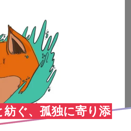
iwyと紡ぐ、孤独に寄り添