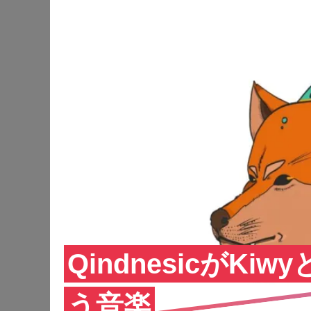
QindnesicがK
う音楽