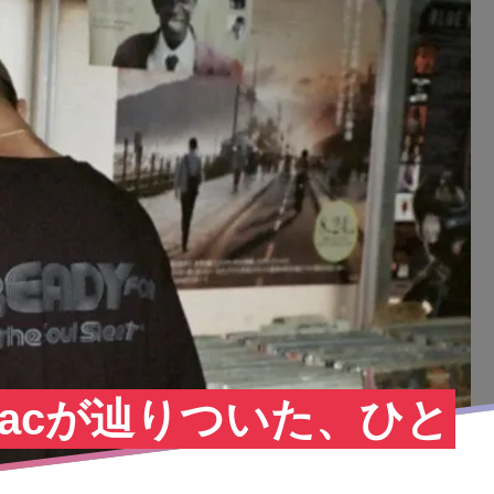
alBlacが辿りついた、ひと