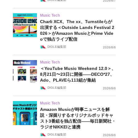
2026/8/7
Music Tech
Charli XCX、The xx、Turnstileらが
出演する＜Outside Lands Festival 2
026＞がAmazon MusicとPrime Vide
oで独占ライブ配信
DIGLE編集部
2026/8/6
Music Tech
＜YouTube Music Weekend 12.0＞、
8月21日〜23日に開催——DECO*27、
Ado、PLAVEら113組が集結
DIGLE編集部
2026/8/6
Music Tech
Amazon Musicが時事ニュースを解
説・深掘りするオリジナルポッドキャ
スト3番組を独占配信——毎日新聞社・
ラジオNIKKEIと連携
DIGLE編集部
2026/8/6