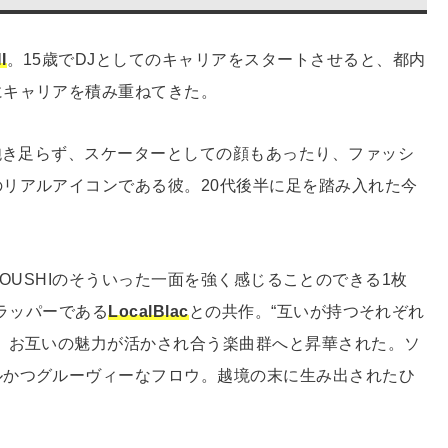
I
。15歳でDJとしてのキャリアをスタートさせると、都内
にキャリアを積み重ねてきた。
に飽き足らず、スケーターとしての顔もあったり、ファッシ
リアルアイコンである彼。20代後半に足を踏み入れた今
。
』は、SOUSHIのそういった一面を強く感じることのできる1枚
のラッパーである
LocalBlac
との共作。“互いが持つそれぞれ
、お互いの魅力が活かされ合う楽曲群へと昇華された。ソ
ルかつグルーヴィーなフロウ。越境の末に生み出されたひ