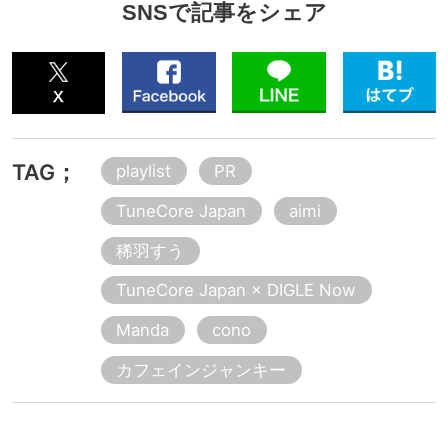
SNSで記事をシェア
TAG；
playlist
PR
TuneCore Japan
aimi
稀羽すう
TuneCore Japan × DIGLE Now
Manda
cono
カフェインジャンキー