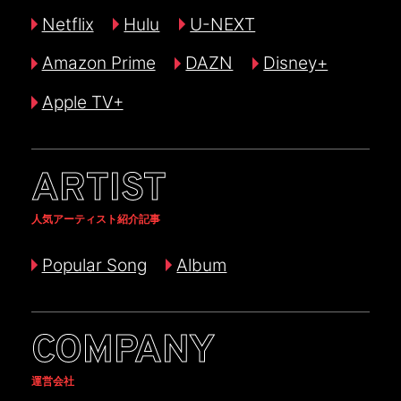
Netflix
Hulu
U-NEXT
Amazon Prime
DAZN
Disney+
Apple TV+
ARTIST
人気アーティスト紹介記事
Popular Song
Album
COMPANY
運営会社