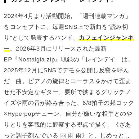
2024年4月より活動開始。「週刊連載マンガ」
をコンセプトに、毎週SNS上で新曲を"読み切
り"として発表するバンド、
カフェインジャンキ
ー
。2026年3月にリリースされた最新
EP『Nostalgia.zip』収録の「レインデイ」は、
2025年12月にSNSでデモを公開し反響を呼ん
だ一曲。ピアノの旋律とコーラスをかけて歪ま
せた不安定なギター、要所で挟まるグリッチノ
イズや雨の音が絡み合った、6/8拍子の邦ロック
×Hyperpopチューン。自分が嫌いな相手とのや
りとりを客観的に観察する視点で描く。《ざあ
っと調子刻んでいる 雨 雨 雨》と、じめっとし