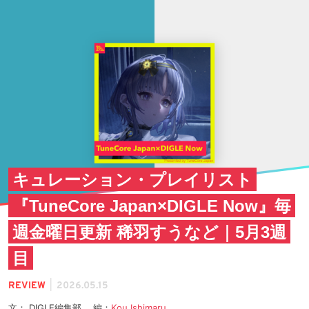
キュレーション・プレイリスト
『TuneCore Japan×DIGLE Now』毎
週金曜日更新 稀羽すうなど｜5月3週
目
|
REVIEW
2026.05.15
文： DIGLE編集部 編：
Kou Ishimaru