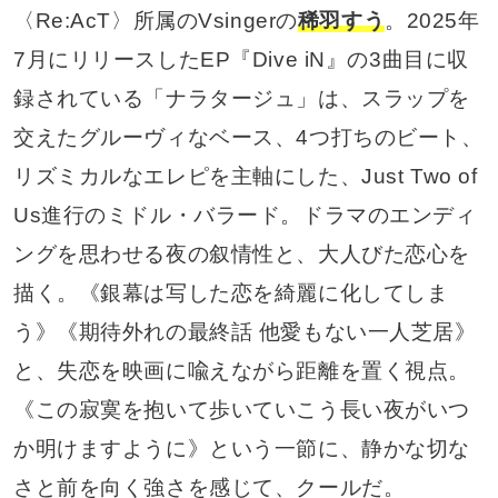
〈Re:AcT〉所属のVsingerの
稀羽すう
。2025年
7月にリリースしたEP『Dive iN』の3曲目に収
録されている「ナラタージュ」は、スラップを
交えたグルーヴィなベース、4つ打ちのビート、
リズミカルなエレピを主軸にした、Just Two of
Us進行のミドル・バラード。ドラマのエンディ
ングを思わせる夜の叙情性と、大人びた恋心を
描く。《銀幕は写した恋を綺麗に化してしま
う》《期待外れの最終話 他愛もない一人芝居》
と、失恋を映画に喩えながら距離を置く視点。
《この寂寞を抱いて歩いていこう長い夜がいつ
か明けますように》という一節に、静かな切な
さと前を向く強さを感じて、クールだ。