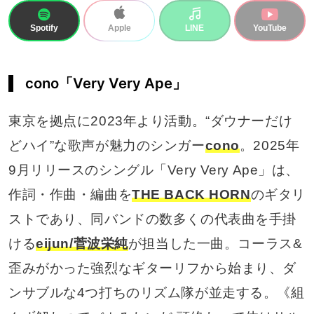
Spotify
LINE
YouTube
Apple
cono「Very Very Ape」
東京を拠点に2023年より活動。“ダウナーだけ
どハイ”な歌声が魅力のシンガー
cono
。2025年
9月リリースのシングル「Very Very Ape」は、
作詞・作曲・編曲を
THE BACK HORN
のギタリ
ストであり、同バンドの数多くの代表曲を手掛
ける
eijun/菅波栄純
が担当した一曲。コーラス&
歪みがかった強烈なギターリフから始まり、ダ
ンサブルな4つ打ちのリズム隊が並走する。《組