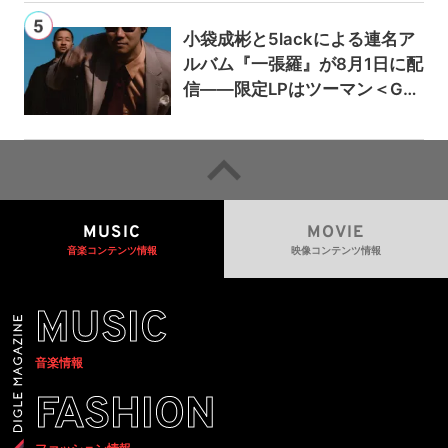
小袋成彬と5lackによる連名ア
ルバム『一張羅』が8月1日に配
信——限定LPはツーマン＜Gai
a＞会場で販売
MUSIC
MOVIE
音楽コンテンツ情報
映像コンテンツ情報
MUSIC
音楽情報
FASHION