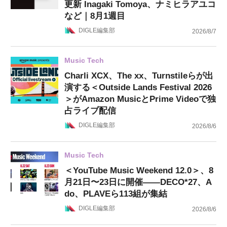
更新 Inagaki Tomoya、ナミヒラアユコ
など｜8月1週目
DIGLE編集部
2026/8/7
Music Tech
Charli XCX、The xx、Turnstileらが出
演する＜Outside Lands Festival 2026
＞がAmazon MusicとPrime Videoで独
占ライブ配信
DIGLE編集部
2026/8/6
Music Tech
＜YouTube Music Weekend 12.0＞、8
月21日〜23日に開催——DECO*27、A
do、PLAVEら113組が集結
DIGLE編集部
2026/8/6