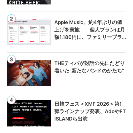
Apple Music、約4年ぶりの値
上げを実施——個人プランは月
額1,180円に、ファミリープラ
ンは300円値上げの1,980円に
THEティバが対話の先にたどり
着いた“新たなバンドのかたち”
日韓フェス＜XMF 2026＞第1
弾ラインナップ発表、AdoやFT
ISLANDら出演