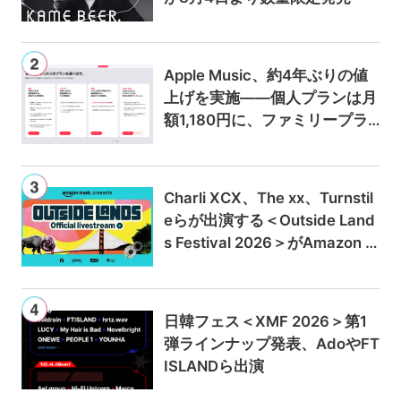
Apple Music、約4年ぶりの値
上げを実施——個人プランは月
額1,180円に、ファミリープラ
ンは300円値上げの1,980円に
Charli XCX、The xx、Turnstil
eらが出演する＜Outside Land
s Festival 2026＞がAmazon M
usicとPrime Videoで独占ライ
ブ配信
日韓フェス＜XMF 2026＞第1
弾ラインナップ発表、AdoやFT
ISLANDら出演