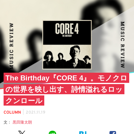
The Birthday『CORE 4』。モノクロ
の世界を映し出す、詩情溢れるロッ
クンロール
|
COLUMN
2021.11.19
文：
黒田隆太朗