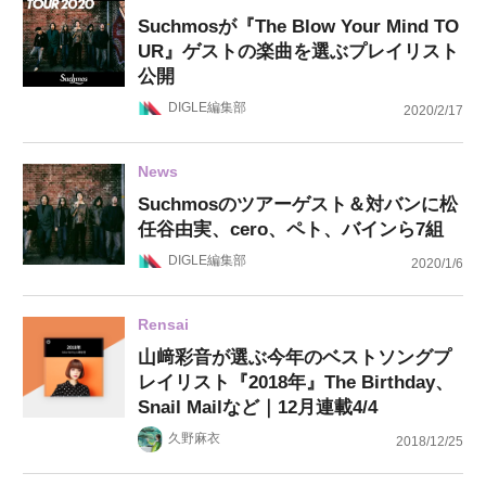
Suchmosが『The Blow Your Mind TO
UR』ゲストの楽曲を選ぶプレイリスト
公開
DIGLE編集部
2020/2/17
News
Suchmosのツアーゲスト＆対バンに松
任谷由実、cero、ペト、バインら7組
DIGLE編集部
2020/1/6
Rensai
山﨑彩音が選ぶ今年のベストソングプ
レイリスト『2018年』The Birthday、
Snail Mailなど｜12月連載4/4
久野麻衣
2018/12/25