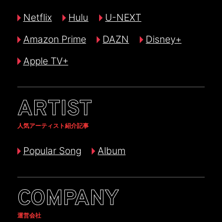
Netflix
Hulu
U-NEXT
Amazon Prime
DAZN
Disney+
Apple TV+
ARTIST
人気アーティスト紹介記事
Popular Song
Album
COMPANY
運営会社