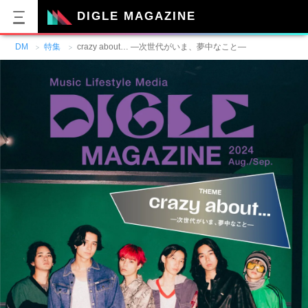
DIGLE MAGAZINE
DM
特集
crazy about… ―次世代がいま、夢中なこと―