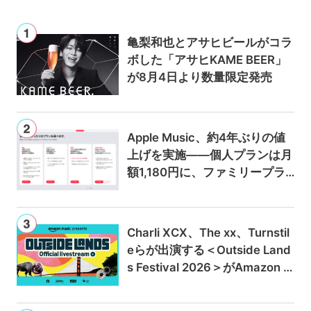
亀梨和也とアサヒビールがコラ
ボした「アサヒKAME BEER」
が8月4日より数量限定発売
Apple Music、約4年ぶりの値
上げを実施——個人プランは月
額1,180円に、ファミリープラ
ンは300円値上げの1,980円に
Charli XCX、The xx、Turnstil
eらが出演する＜Outside Land
s Festival 2026＞がAmazon M
usicとPrime Videoで独占ライ
ブ配信