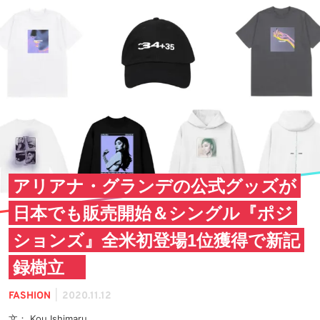
アリアナ・グランデの公式グッズが
日本でも販売開始＆シングル『ポジ
ションズ』全米初登場1位獲得で新記
録樹立
|
FASHION
2020.11.12
文： Kou Ishimaru