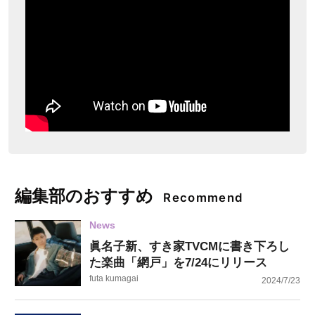
編集部のおすすめ
Recommend
News
眞名子新、すき家TVCMに書き下ろし
た楽曲「網戸」を7/24にリリース
futa kumagai
2024/7/23