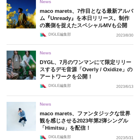
News
maco marets、7作目となる最新アルバ
ム『Unready』を本日リリース。制作
の裏側を捉えたスペシャルMVも公開
DIGLE編集部
2023/8/30
News
DYGL、7月のワンマンにて限定リリー
スするデモ音源「Overly / Oxidize」の
アートワークを公開！
DIGLE編集部
2023/6/13
News
maco marets、ファンタジックな世界
観を感じさせる2023年第2弾シングル
「Himitsu」を配信！
DIGLE編集部
2023/5/31