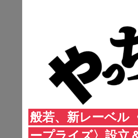
般若、新レーベル
ープライズ〉設立