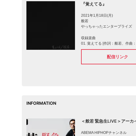
『覚えてる』
2021年1月18日(月)
般若
やっちゃったエンタープライズ
収録楽曲
01. 覚えてる [作詞：般若、作曲：S
配信リンク
INFORMATION
＜般若 緊急生LIVE＞アーカ
ABEMA HIPHOPチャンネル