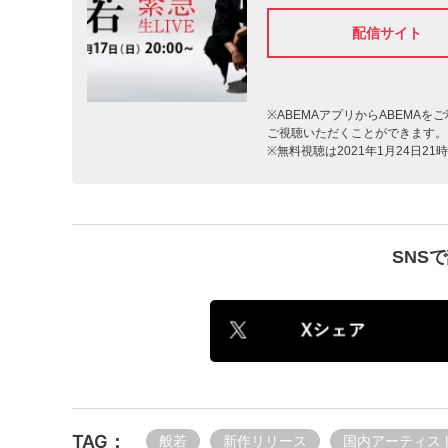
配信サイト
※ABEMAアプリからABEMA
ご視聴いただくことができます。
※無料視聴は2021年1月24日
SNS
TAG；
般若
新作リリース
国内アーティス