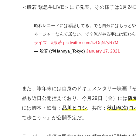
＜般若 緊急生LIVE＞にて発表。その様子は1月2
昭和レコードには感謝してる。でも自分にはもっとや
ネージャーなんて居ない。で？俺がやる事には変わら
ライズ
#般若
pic.twitter.com/kzOqN7yR7M
— 般若 (@Hannya_Tokyo)
January 17, 2021
また、昨年末には自身のドキュメンタリー映画『
品も近日公開控えており、今月29日（金）には
阪
には脚本・監督：
品川ヒロシ
、共演：
秋山竜次
(
ロ
て歩こう～』が公開予定だ。