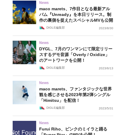
News
maco marets、7作目となる最新アル
バム『Unready』を本日リリース。制
作の裏側を捉えたスペシャルMVも公開
DIGLE編集部
2023/8/30
News
DYGL、7月のワンマンにて限定リリー
スするデモ音源「Overly / Oxidize」
のアートワークを公開！
DIGLE編集部
2023/6/13
News
maco marets、ファンタジックな世界
観を感じさせる2023年第2弾シングル
「Himitsu」を配信！
DIGLE編集部
2023/5/31
News
Furui Riho、ピンクのミイラと踊る
「Super Star」のMVを公開！