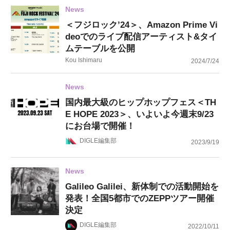
News
＜フジロック’24＞、Amazon Prime Vi
deoでのライブ配信アーティスト&タイ
ムテーブルを公開
Kou Ishimaru
2024/7/24
News
国内最大級のヒップホップフェス＜TH
E HOPE 2023＞、いよいよ今週末9/23
にお台場で開催！
DIGLE編集部
2023/9/19
News
Galileo Galilei、新体制での活動開始を
発表！全国5都市でのZEPPツアー開催
決定
DIGLE編集部
2022/10/11