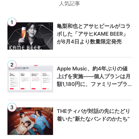
人気記事
亀梨和也とアサヒビールがコラ
ボした「アサヒKAME BEER」
が8月4日より数量限定発売
Apple Music、約4年ぶりの値
上げを実施——個人プランは月
額1,180円に、ファミリープラ
ンは300円値上げの1,980円に
THEティバが対話の先にたどり
着いた“新たなバンドのかたち”