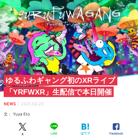
ゆるふわギャング初のXRライブ
「YRFWXR」生配信で本日開催
|
NEWS
2021.02.23
文： Yuya Eto
はてブ
Facebook
LINE
X