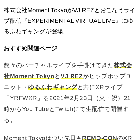
株式会社Moment TokyoがVJ REZとおこなうライ
ブ配信『EXPERIMENTAL VIRTUAL LIVE』にゆ
るふわギャングが登場。
数々のバーチャルライブを手掛けてきた
株式会
社Moment Tokyo
と
VJ REZ
がヒップホップユ
ニット・
ゆるふわギャング
と共にXRライブ
「YRFWXR」を2021年2月23日（火・祝）21
時からYou TubeとTwitchにて生配信で開催す
る。
Moment Tokyoはつい先日も
REMO-CON
のXR