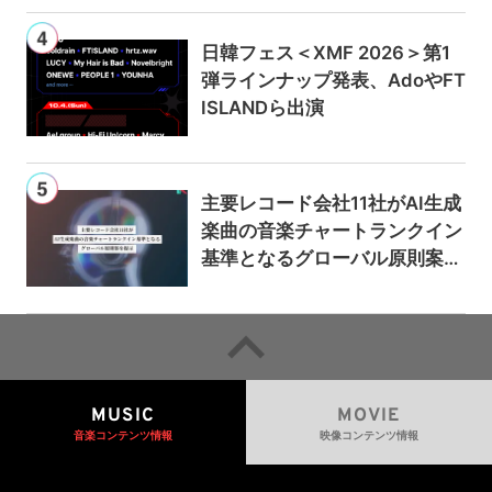
日韓フェス＜XMF 2026＞第1
弾ラインナップ発表、AdoやFT
ISLANDら出演
主要レコード会社11社がAI生成
楽曲の音楽チャートランクイン
基準となるグローバル原則案を
提示——人間主導の創造性を守
るための統一的な枠組みを提案
MUSIC
MOVIE
音楽コンテンツ情報
映像コンテンツ情報