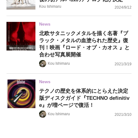
Kou Ishimaru
2024/9/12
News
北欧サタニックメタルを描く名著『ブ
ラック・メタルの血塗られた歴史』復
刊！映画『ロード・オブ・カオス 』と
合わせ写真展開催
Kou Ishimaru
2021/3/19
News
テクノの歴史を体系的にとらえた決定
版ディスクガイド『TECHNO definitiv
e』が増ページで復活！
Kou Ishimaru
2021/3/10