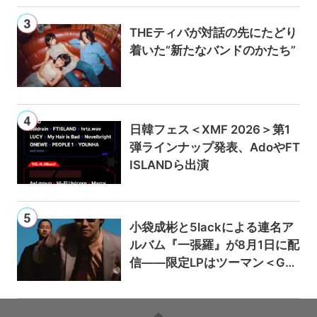
THEティバが対話の先にたどり
着いた“新たなバンドのかたち”
日韓フェス＜XMF 2026＞第1
弾ラインナップ発表、AdoやFT
ISLANDら出演
小袋成彬と5lackによる連名ア
ルバム『一張羅』が8月1日に配
信——限定LPはツーマン＜Gai
a＞会場で販売