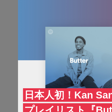
日本人初！Kan S
プレイリスト『But