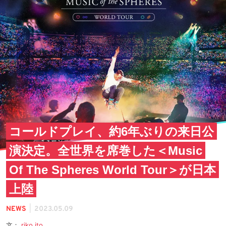
コールドプレイ、約6年ぶりの来日公
演決定。全世界を席巻した＜Music
Of The Spheres World Tour＞が日本
上陸
|
NEWS
2023.05.09
文：
riko ito