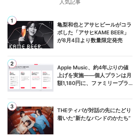
人気記事
亀梨和也とアサヒビールがコラ
ボした「アサヒKAME BEER」
が8月4日より数量限定発売
Apple Music、約4年ぶりの値
上げを実施——個人プランは月
額1,180円に、ファミリープラ
ンは300円値上げの1,980円に
THEティバが対話の先にたどり
着いた“新たなバンドのかたち”