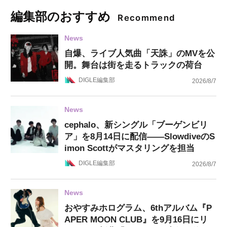
編集部のおすすめ
Recommend
News
自爆、ライブ人気曲「天誅」のMVを公
開。舞台は街を走るトラックの荷台
DIGLE編集部
2026/8/7
News
cephalo、新シングル「ブーゲンビリ
ア」を8月14日に配信——SlowdiveのS
imon Scottがマスタリングを担当
DIGLE編集部
2026/8/7
News
おやすみホログラム、6thアルバム『P
APER MOON CLUB』を9月16日にリ