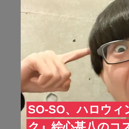
SO-SO、ハロウ
ク』絵心甚八のコ