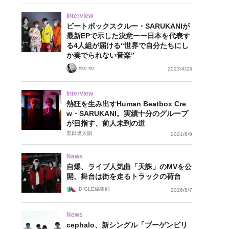
Interview
ビートボックスクルー・SARUKANIが
最新EPで示した決意ーー日本を代表す
る4人組が届ける“世界で自分たちにし
か奏でられない音楽”
riko ito
2023/4/23
Interview
熱狂を生み出すHuman Beatbox Cre
w・SARUKANI。実績十分のグループ
が目指す、前人未到の道
黒田隆太朗
2021/6/9
News
自爆、ライブ人気曲「天誅」のMVを公
開。舞台は街を走るトラックの荷台
DIGLE編集部
2026/8/7
News
cephalo、新シングル「ブーゲンビリ