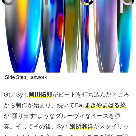
「Side Step」artwork
Gt／Syn.
岡田拓郎
がビートを打ち込んだところ
から制作が始まり、続いてBa.
まきやまはる菜
が“踊り出す”ようなグルーヴィなベースを演
奏。そしてその後、Syn.
別所和洋
がスタイリッ