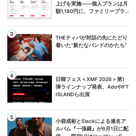
上げを実施——個人プランは月
額1,180円に、ファミリープラ
ンは300円値上げの1,980円に
THEティバが対話の先にたどり
着いた“新たなバンドのかたち”
日韓フェス＜XMF 2026＞第1
弾ラインナップ発表、AdoやFT
ISLANDら出演
小袋成彬と5lackによる連名ア
ルバム『一張羅』が8月1日に配