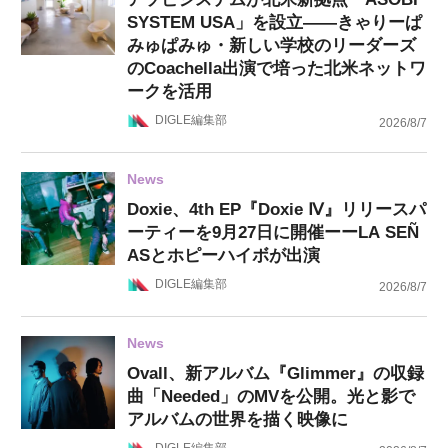
SYSTEM USA」を設立——きゃりーぱ
みゅぱみゅ・新しい学校のリーダーズ
のCoachella出演で培った北米ネットワ
ークを活用
DIGLE編集部
2026/8/7
News
Doxie、4th EP『Doxie Ⅳ』リリースパ
ーティーを9月27日に開催ーーLA SEÑ
ASとホピーハイボが出演
DIGLE編集部
2026/8/7
News
Ovall、新アルバム『Glimmer』の収録
曲「Needed」のMVを公開。光と影で
アルバムの世界を描く映像に