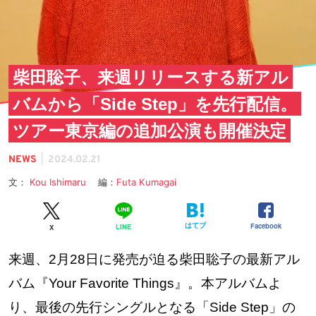
柴田聡子、来週リリースする新アル
バムから「Side Step」を先行配信。
ツアー東京編の追加公演も開催決定
|
NEWS
2024.02.21
文：
Kou Ishimaru
編：
Futa Kumagai
はてブ
Facebook
LINE
X
来週、2月28日に発売が迫る柴田聡子の最新アル
バム『Your Favorite Things』。本アルバムよ
り、最後の先行シングルとなる「Side Step」の