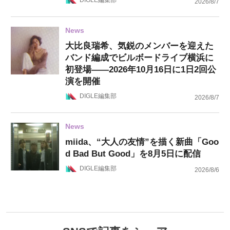
DIGLE編集部
2026/8/7
News
大比良瑞希、気鋭のメンバーを迎えた
バンド編成でビルボードライブ横浜に
初登場——2026年10月16日に1日2回公
演を開催
DIGLE編集部
2026/8/7
News
miida、“大人の友情”を描く新曲「Goo
d Bad But Good」を8月5日に配信
DIGLE編集部
2026/8/6