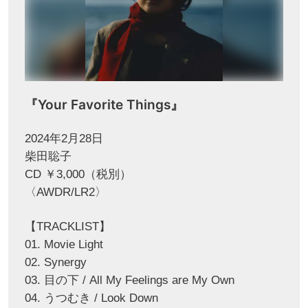
『Your Favorite Things』
2024年2月28日
柴田聡子
CD ￥3,000（税別）
〈AWDR/LR2〉
【TRACKLIST】
01. Movie Light
02. Synergy
03. 目の下 / All My Feelings are My Own
04. うつむき / Look Down