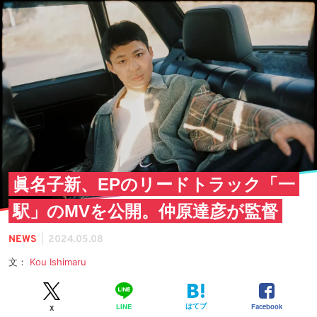
眞名子新、EPのリードトラック「一
駅」のMVを公開。仲原達彦が監督
|
NEWS
2024.05.08
文：
Kou Ishimaru
はてブ
Facebook
LINE
X