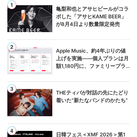
亀梨和也とアサヒビールがコラ
ボした「アサヒKAME BEER」
が8月4日より数量限定発売
Apple Music、約4年ぶりの値
上げを実施——個人プランは月
額1,180円に、ファミリープラ
ンは300円値上げの1,980円に
THEティバが対話の先にたどり
着いた“新たなバンドのかたち”
日韓フェス＜XMF 2026＞第1