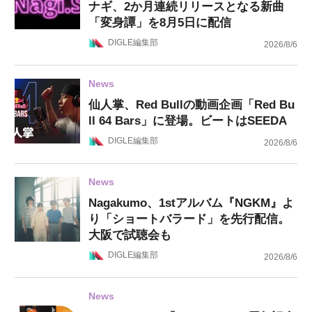
ナギ、2か月連続リリースとなる新曲
「変身譚」を8月5日に配信
DIGLE編集部
2026/8/6
News
仙人掌、Red Bullの動画企画「Red Bu
ll 64 Bars」に登場。ビートはSEEDA
DIGLE編集部
2026/8/6
News
Nagakumo、1stアルバム『NGKM』よ
り「ショートバラード」を先行配信。
大阪で試聴会も
DIGLE編集部
2026/8/6
News