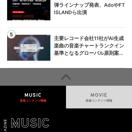
弾ラインナップ発表、AdoやFT
ISLANDら出演
主要レコード会社11社がAI生成
楽曲の音楽チャートランクイン
基準となるグローバル原則案を
提示——人間主導の創造性を守
るための統一的な枠組みを提案
MUSIC
MOVIE
音楽コンテンツ情報
映像コンテンツ情報
MUSIC