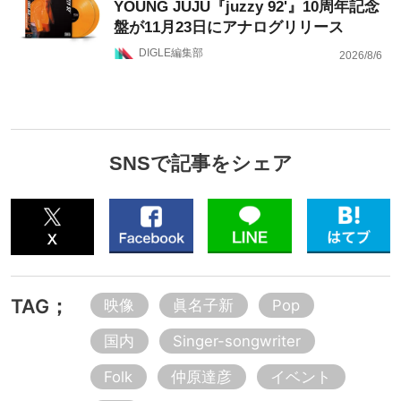
YOUNG JUJU『juzzy 92'』10周年記念
盤が11月23日にアナログリリース
DIGLE編集部
2026/8/6
SNSで記事をシェア
TAG；
映像
眞名子新
Pop
国内
Singer-songwriter
Folk
仲原達彦
イベント