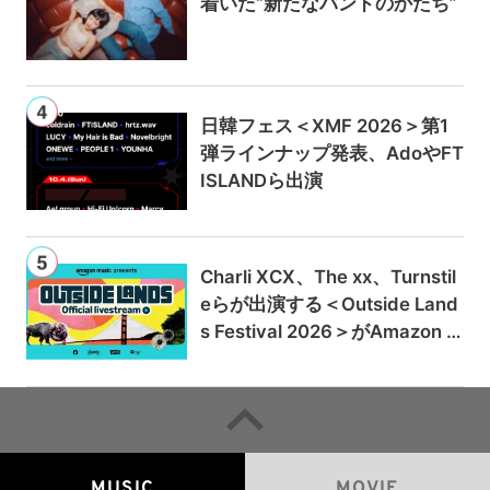
着いた“新たなバンドのかたち”
日韓フェス＜XMF 2026＞第1
弾ラインナップ発表、AdoやFT
ISLANDら出演
Charli XCX、The xx、Turnstil
eらが出演する＜Outside Land
s Festival 2026＞がAmazon M
usicとPrime Videoで独占ライ
ブ配信
MUSIC
MOVIE