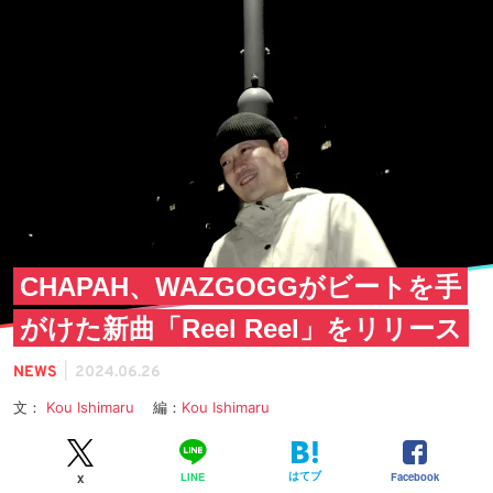
CHAPAH、WAZGOGGがビートを手
がけた新曲「Reel Reel」をリリース
|
NEWS
2024.06.26
文：
Kou Ishimaru
編：
Kou Ishimaru
はてブ
Facebook
LINE
X