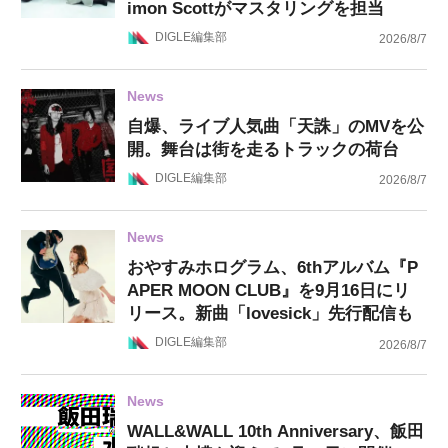
imon Scottがマスタリングを担当
DIGLE編集部
2026/8/7
News
自爆、ライブ人気曲「天誅」のMVを公
開。舞台は街を走るトラックの荷台
DIGLE編集部
2026/8/7
News
おやすみホログラム、6thアルバム『P
APER MOON CLUB』を9月16日にリ
リース。新曲「lovesick」先行配信も
DIGLE編集部
2026/8/7
News
WALL&WALL 10th Anniversary、飯田