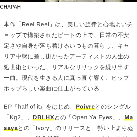
CHAPAH
本作「Reel Reel」は、美しい旋律と心地よいチ
ョップで構築されたビートの上で、日常の不安
定さや自身が落ち着けるいつもの暮らし、キャ
リア中盤に差し掛かったアーティストの人生の
処世術といった、リアルなリリックを繰り出す
一曲。現代を生きる人に真っ直ぐ響く、ヒップ
ホップらしい楽曲に仕上がっている。
EP『half of it』をはじめ、
Poivre
とのシングル
「Kg2」、
DBLHX
との「Open Ya Eyes」、
Ma
saya
との「Ivory」のリリースと、勢い止まらぬ