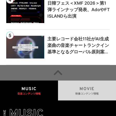
日韓フェス＜XMF 2026＞第1
弾ラインナップ発表、AdoやFT
ISLANDら出演
主要レコード会社11社がAI生成
楽曲の音楽チャートランクイン
基準となるグローバル原則案を
提示——人間主導の創造性を守
るための統一的な枠組みを提案
MUSIC
MOVIE
音楽コンテンツ情報
映像コンテンツ情報
MUSIC