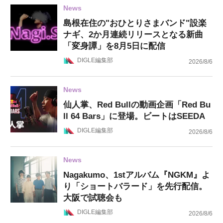
News
島根在住の"おひとりさまバンド"設楽
ナギ、2か月連続リリースとなる新曲
「変身譚」を8月5日に配信
DIGLE編集部
2026/8/6
News
仙人掌、Red Bullの動画企画「Red Bu
ll 64 Bars」に登場。ビートはSEEDA
DIGLE編集部
2026/8/6
News
Nagakumo、1stアルバム『NGKM』よ
り「ショートバラード」を先行配信。
大阪で試聴会も
DIGLE編集部
2026/8/6