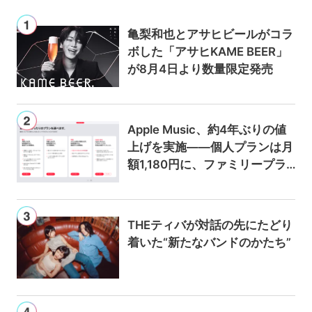
亀梨和也とアサヒビールがコラ
ボした「アサヒKAME BEER」
が8月4日より数量限定発売
Apple Music、約4年ぶりの値
上げを実施——個人プランは月
額1,180円に、ファミリープラ
ンは300円値上げの1,980円に
THEティバが対話の先にたどり
着いた“新たなバンドのかたち”