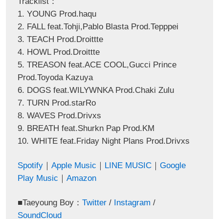
Tracklist：
1. YOUNG Prod.haqu
2. FALL feat.Tohji,Pablo Blasta Prod.Tepppei
3. TEACH Prod.Droittte
4. HOWL Prod.Droittte
5. TREASON feat.ACE COOL,Gucci Prince
Prod.Toyoda Kazuya
6. DOGS feat.WILYWNKA Prod.Chaki Zulu
7. TURN Prod.starRo
8. WAVES Prod.Drivxs
9. BREATH feat.Shurkn Pap Prod.KM
10. WHITE feat.Friday Night Plans Prod.Drivxs
Spotify
｜
Apple Music
｜
LINE MUSIC
｜
Google
Play Music
｜
Amazon
■Taeyoung Boy：
Twitter
/
Instagram
/
SoundCloud