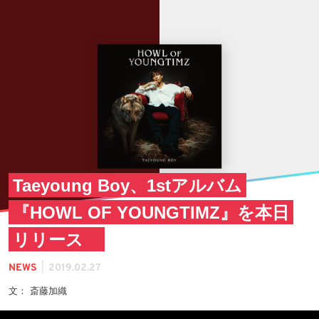
Taeyoung Boy、1stアルバム
『HOWL OF YOUNGTIMZ』を本日
リリース
|
NEWS
2019.02.27
文： 斎藤加織