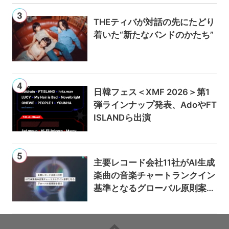
THEティバが対話の先にたどり
着いた“新たなバンドのかたち”
日韓フェス＜XMF 2026＞第1
弾ラインナップ発表、AdoやFT
ISLANDら出演
主要レコード会社11社がAI生成
楽曲の音楽チャートランクイン
基準となるグローバル原則案を
提示——人間主導の創造性を守
るための統一的な枠組みを提案