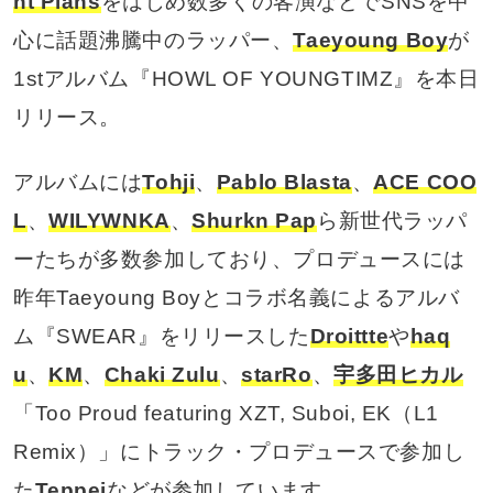
ht Plans
をはじめ数多くの客演などでSNSを中
心に話題沸騰中のラッパー、
Taeyoung Boy
が
1stアルバム『HOWL OF YOUNGTIMZ』を本日
リリース。
アルバムには
Tohji
、
Pablo Blasta
、
ACE COO
L
、
WILYWNKA
、
Shurkn Pap
ら新世代ラッパ
ーたちが多数参加しており、プロデュースには
昨年Taeyoung Boyとコラボ名義によるアルバ
ム『SWEAR』をリリースした
Droittte
や
haq
u
、
KM
、
Chaki Zulu
、
starRo
、
宇多田ヒカル
「Too Proud featuring XZT, Suboi, EK（L1
Remix）」にトラック・プロデュースで参加し
た
Teppei
などが参加しています。