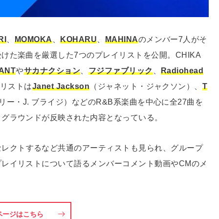
RI
、
MOMOKA
、
KOHARU
、
MAHINA
のメンバー7人がそ
けた楽曲を厳選した7つのプレイリストを公開。CHIKA
HANT
や
サカナクション
、
フジファブリック
、
Radiohead
イリストは
Janet Jackson
（ジャネット・ジャクソン）、
T
リー・J. ブライジ）などのR&B系楽曲を中心に全27曲を
クグラウンドが反映された内容となっている。
セレクトするなど共通のアーティストも見られ、グループ
レイリストについて語るメンバーコメント動画やCMのメ
ページはこちら