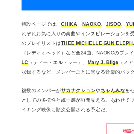
特設ページでは、
CHIKA
、
NAOKO
、
JISOO
、
YU
れぞれお気に入りの楽曲やインスピレーションを受
のプレイリストは
THEE MICHELLE GUN ELEP
（レディオヘッド）など全24曲、NAOKOのプレ
LC
（ティー・エル・シー）、
Mary J. Blige
（メア
収録するなど、メンバーごとに異なる音楽的バッ
複数のメンバーが
サカナクション
や
ちゃんみな
を
としての多様性と統一感が垣間見える。あわせてプ
イキング映像も順次公開される予定だ。
特設