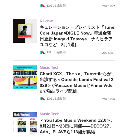
DIGLE編集部
2026/8/7
Review
キュレーション・プレイリスト『Tune
Core Japan×DIGLE Now』毎週金曜
日更新 Inagaki Tomoya、ナミヒラア
ユコなど｜8月1週目
DIGLE編集部
2026/8/7
Music Tech
Charli XCX、The xx、Turnstileらが
出演する＜Outside Lands Festival 2
026＞がAmazon MusicとPrime Vide
oで独占ライブ配信
DIGLE編集部
2026/8/6
Music Tech
＜YouTube Music Weekend 12.0＞、
8月21日〜23日に開催——DECO*27、
Ado、PLAVEら113組が集結