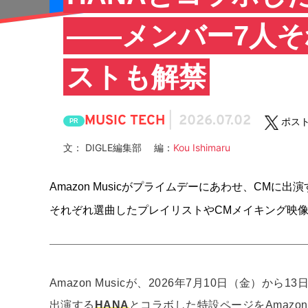
——メンバー7人
ストも解禁
MUSIC TECH
|
2026.07.02
ポス
PR
文： DIGLE編集部 編：
Kou Ishimaru
Amazon Musicがプライムデーにあわせ、CMに
それぞれ選曲したプレイリストやCMメイキング映
Amazon Musicが、2026年7月10日（金）
出演する
HANA
とコラボした特設ページをAmazon 