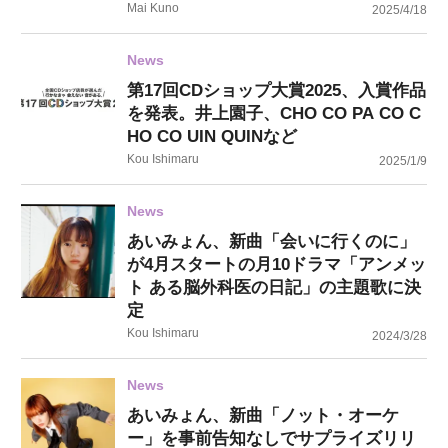
Mai Kuno
2025/4/18
News
第17回CDショップ大賞2025、入賞作品
を発表。井上園子、CHO CO PA CO C
HO CO UIN QUINなど
Kou Ishimaru
2025/1/9
News
あいみょん、新曲「会いに行くのに」
が4月スタートの月10ドラマ「アンメッ
ト ある脳外科医の日記」の主題歌に決
定
Kou Ishimaru
2024/3/28
News
あいみょん、新曲「ノット・オーケ
ー」を事前告知なしでサプライズリリ