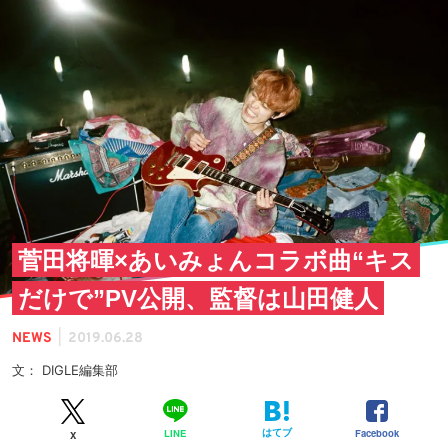
菅田将暉×あいみょんコラボ曲“キス
だけで”PV公開、監督は山田健人
|
NEWS
2019.06.28
文： DIGLE編集部
はてブ
Facebook
LINE
X