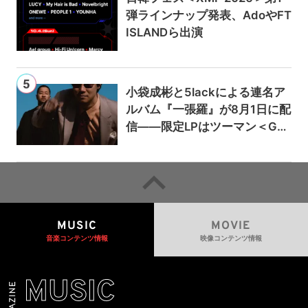
弾ラインナップ発表、AdoやFT
ISLANDら出演
小袋成彬と5lackによる連名ア
ルバム『一張羅』が8月1日に配
信——限定LPはツーマン＜Gai
a＞会場で販売
MUSIC
MOVIE
音楽コンテンツ情報
映像コンテンツ情報
MUSIC