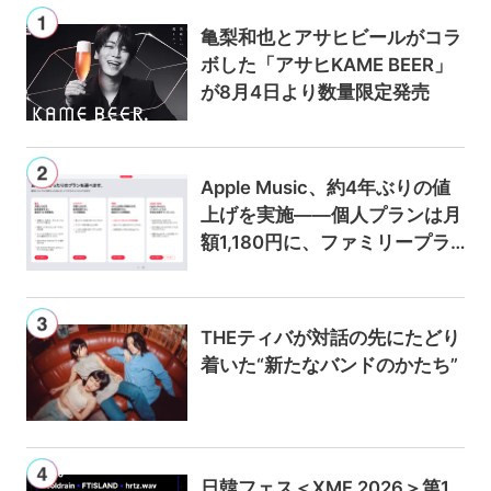
亀梨和也とアサヒビールがコラ
ボした「アサヒKAME BEER」
が8月4日より数量限定発売
Apple Music、約4年ぶりの値
上げを実施——個人プランは月
額1,180円に、ファミリープラ
ンは300円値上げの1,980円に
THEティバが対話の先にたどり
着いた“新たなバンドのかたち”
日韓フェス＜XMF 2026＞第1