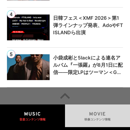
日韓フェス＜XMF 2026＞第1
弾ラインナップ発表、AdoやFT
ISLANDら出演
小袋成彬と5lackによる連名ア
ルバム『一張羅』が8月1日に配
信——限定LPはツーマン＜Gai
a＞会場で販売
MUSIC
MOVIE
音楽コンテンツ情報
映像コンテンツ情報