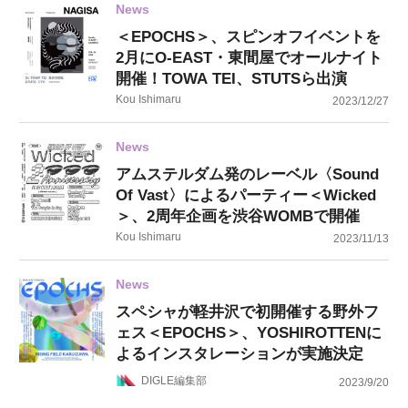
News
＜EPOCHS＞、スピンオフイベントを
2月にO-EAST・東間屋でオールナイト
開催！TOWA TEI、STUTSら出演
Kou Ishimaru
2023/12/27
News
アムステルダム発のレーベル〈Sound
Of Vast〉によるパーティー＜Wicked
＞、2周年企画を渋谷WOMBで開催
Kou Ishimaru
2023/11/13
News
スペシャが軽井沢で初開催する野外フ
ェス＜EPOCHS＞、YOSHIROTTENに
よるインスタレーションが実施決定
DIGLE編集部
2023/9/20