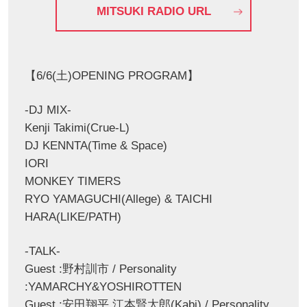
MITSUKI RADIO URL
【6/6(土)OPENING PROGRAM】
-DJ MIX-
Kenji Takimi(Crue-L)
DJ KENNTA(Time & Space)
IORI
MONKEY TIMERS
RYO YAMAGUCHI(Allege) & TAICHI
HARA(LIKE/PATH)
-TALK-
Guest :野村訓市 / Personality
:YAMARCHY&YOSHIROTTEN
Guest :安田翔平,江本賢太郎(Kabi) / Personality