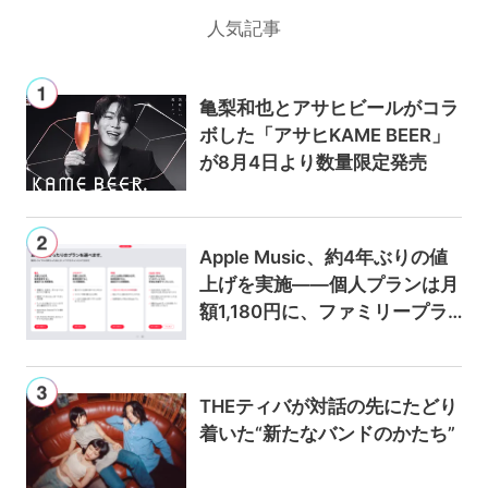
人気記事
亀梨和也とアサヒビールがコラ
ボした「アサヒKAME BEER」
が8月4日より数量限定発売
Apple Music、約4年ぶりの値
上げを実施——個人プランは月
額1,180円に、ファミリープラ
ンは300円値上げの1,980円に
THEティバが対話の先にたどり
着いた“新たなバンドのかたち”