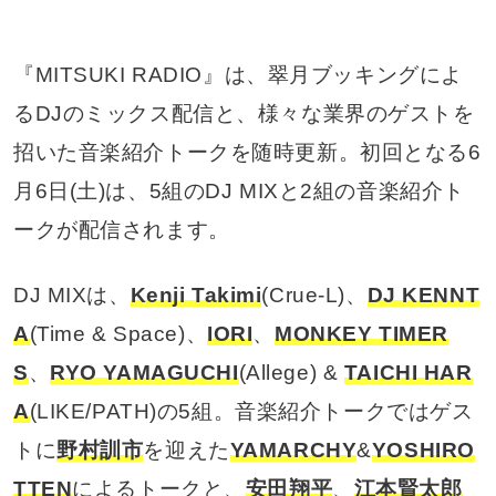
『MITSUKI RADIO』は、翠月ブッキングによ
るDJのミックス配信と、様々な業界のゲストを
招いた音楽紹介トークを随時更新。初回となる6
月6日(土)は、5組のDJ MIXと2組の音楽紹介ト
ークが配信されます。
DJ MIXは、
Kenji Takimi
(Crue-L)、
DJ KENNT
A
(Time & Space)、
IORI
、
MONKEY TIMER
S
、
RYO YAMAGUCHI
(Allege) &
TAICHI HAR
A
(LIKE/PATH)の5組。音楽紹介トークではゲス
トに
野村訓市
を迎えた
YAMARCHY
&
YOSHIRO
TTEN
によるトークと、
安田翔平
、
江本賢太郎