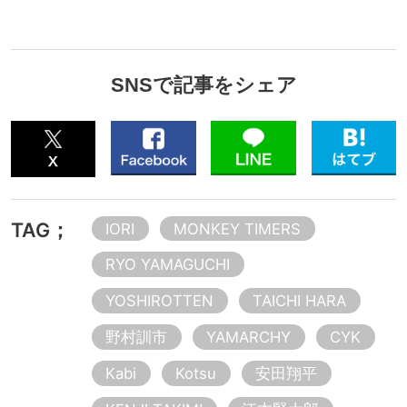
SNSで記事をシェア
TAG；
IORI
MONKEY TIMERS
RYO YAMAGUCHI
YOSHIROTTEN
TAICHI HARA
野村訓市
YAMARCHY
CYK
Kabi
Kotsu
安田翔平