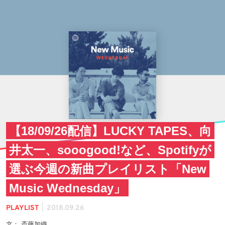
【18/09/26配信】LUCKY TAPES、向
井太一、sooogood!など、Spotifyが
選ぶ今週の新曲プレイリスト「New
Music Wednesday」
|
PLAYLIST
2018.09.26
文： 斎藤加織