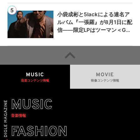
小袋成彬と5lackによる連名ア
ルバム『一張羅』が8月1日に配
信——限定LPはツーマン＜Gai
a＞会場で販売
MUSIC
MOVIE
音楽コンテンツ情報
映像コンテンツ情報
MUSIC
音楽情報
FASHION