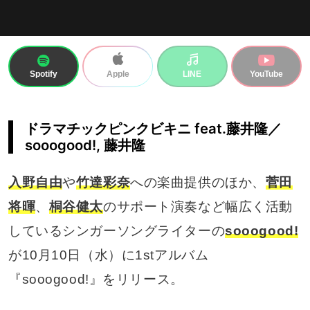
Spotify
LINE
YouTube
Apple
ドラマチックピンクビキニ feat.藤井隆／
sooogood!, 藤井隆
入野自由
や
竹達彩奈
への楽曲提供のほか、
菅田
将暉
、
桐谷健太
のサポート演奏など幅広く活動
しているシンガーソングライターの
sooogood!
が10月10日（水）に1stアルバム
『sooogood!』をリリース。