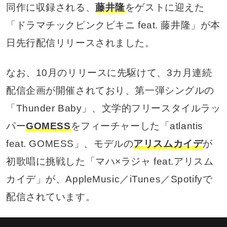
同作に収録される、
藤井隆
をゲストに迎えた
「ドラマチックピンクビキニ feat. 藤井隆」が本
日先行配信リリースされました。
なお、10月のリリースに先駆けて、3カ月連続
配信企画が開催されており、第一弾シングルの
「Thunder Baby」、文学的フリースタイルラッ
パー
GOMESS
をフィーチャーした「atlantis
feat. GOMESS」、モデルの
アリスムカイデ
が
初歌唱に挑戦した「マハ×ラジャ feat.アリスム
カイデ」が、AppleMusic／iTunes／Spotifyで
配信されています。