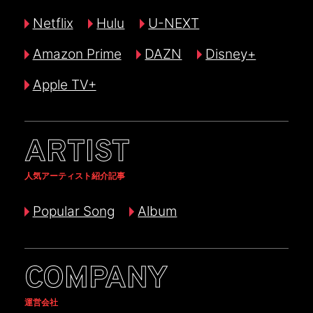
Netflix
Hulu
U-NEXT
Amazon Prime
DAZN
Disney+
Apple TV+
ARTIST
人気アーティスト紹介記事
Popular Song
Album
COMPANY
運営会社