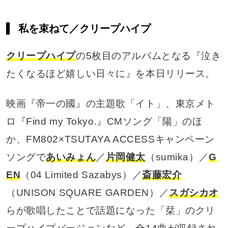
私を束ねて／クリープハイプ
クリープハイプ
の5枚目のアルバムとなる『泣き
たくなるほど嬉しい日々に』を本日リリース。
映画『帝一の國』の主題歌「イト」、東京メト
ロ『Find my Tokyo.』CMソング「陽」のほ
か、FM802×TSUTAYA ACCESSキャンペーン
ソングで
あいみょん
／
片岡健太
（sumika）／
G
EN
（04 Limited Sazabys）／
斎藤宏介
（UNISON SQUARE GARDEN）／
スガシカオ
らが歌唱したことで話題になった「栞」のクリ