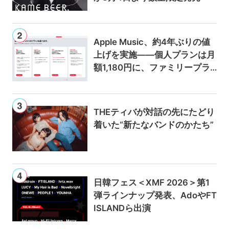
Apple Music、約4年ぶりの値
上げを実施——個人プランは月
額1,180円に、ファミリープラ
ンは300円値上げの1,980円に
THEティバが対話の先にたどり
着いた“新たなバンドのかたち”
日韓フェス＜XMF 2026＞第1
弾ラインナップ発表、AdoやFT
ISLANDら出演