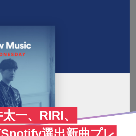
太一、RIRI、
Spotify選出新曲プレ