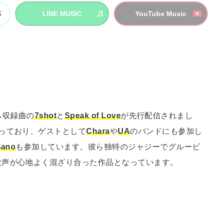
LINE MUSIC
YouTube Music
ら収録曲の
7shot
と
Speak of Love
が先行配信されまし
っており、ゲストとして
Chara
や
UA
のバンドにも参加し
Sano
も参加しています。彼ら独特のジャジーでグルービ
歌声が心地よく混ざり合った作品となっています。