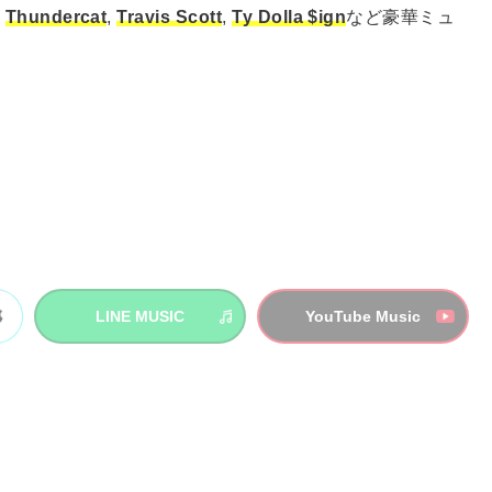
,
Thundercat
,
Travis Scott
,
Ty Dolla $ign
など豪華ミュ
LINE MUSIC
YouTube Music