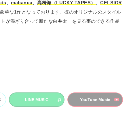
ats
、
mabanua
、
高橋海（LUCKY TAPES）
、
CELSIOR
豪華な1作となっております。彼のオリジナルのスタイル
ストが混ざり合って新たな向井太一を見る事のできる作品
LINE MUSIC
YouTube Music