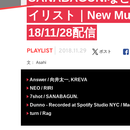
イリスト｜New Musi
18/11/28配信
PLAYLIST
|
2018.11.29
ポスト
文： Asahi
Answer / 向井太一, KREVA
NEO / RIRI
7shot / SANABAGUN.
Dunno - Recorded at Spotify Studio NYC / Mac
turn / Rag