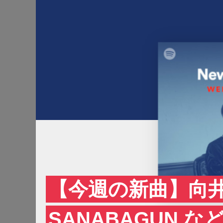
【今週の新曲】向井
SANABAGUN.など