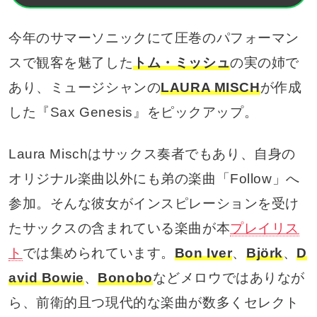
今年のサマーソニックにて圧巻のパフォーマン
スで観客を魅了した
トム・ミッシュ
の実の姉で
あり、ミュージシャンの
LAURA MISCH
が作成
した『Sax Genesis』をピックアップ。
Laura Mischはサックス奏者でもあり、自身の
オリジナル楽曲以外にも弟の楽曲「Follow」へ
参加。そんな彼女がインスピレーションを受け
たサックスの含まれている楽曲が本
プレイリス
ト
では集められています。
Bon Iver
、
Björk
、
D
avid Bowie
、
Bonobo
などメロウではありなが
ら、前衛的且つ現代的な楽曲が数多くセレクト