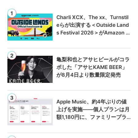
Charli XCX、The xx、Turnstil
eらが出演する＜Outside Land
s Festival 2026＞がAmazon M
usicとPrime Videoで独占ライ
ブ配信
亀梨和也とアサヒビールがコラ
ボした「アサヒKAME BEER」
が8月4日より数量限定発売
Apple Music、約4年ぶりの値
上げを実施——個人プランは月
額1,180円に、ファミリープラ
ンは300円値上げの1,980円に