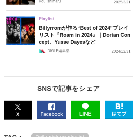
Kou Ishimaru
2025/3/21
Playlist
Billyrromが作る“Best of 2024”プレイ
リスト『Roam in 2024』｜Dorian Con
cept、Yusse Dayesなど
DIGLE編集部
2024/12/31
SNSで記事をシェア
Daily pick up playlist