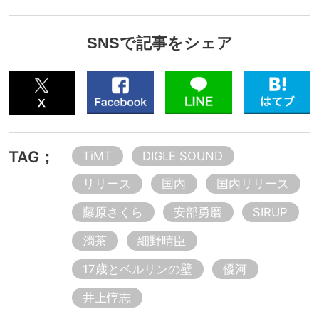
SNSで記事をシェア
TAG；
TiMT
DIGLE SOUND
リリース
国内
国内リリース
藤原さくら
安部勇磨
SIRUP
濁茶
細野晴臣
17歳とベルリンの壁
優河
井上惇志