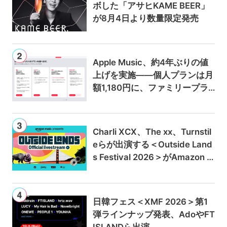
ボした「アサヒKAME BEER」
が8月4日より数量限定発売
Apple Music、約4年ぶりの値
上げを実施——個人プランは月
額1,180円に、ファミリープラ
ンは300円値上げの1,980円に
Charli XCX、The xx、Turnstil
eらが出演する＜Outside Land
s Festival 2026＞がAmazon M
usicとPrime Videoで独占ライ
ブ配信
日韓フェス＜XMF 2026＞第1
弾ラインナップ発表、AdoやFT
ISLANDら出演