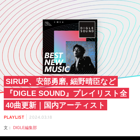
SIRUP、安部勇磨, 細野晴臣など
『DIGLE SOUND』プレイリスト全
40曲更新｜国内アーティスト
|
PLAYLIST
2024.03.18
文：
DIGLE編集部