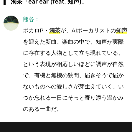
濁茶「ear ear (feat. 知声)」
熊谷：
ボカロP・
濁茶
が、AIボーカリストの
知声
を迎えた新曲。楽曲の中で、知声が実際
に存在する人物として立ち現れている。
という表現が相応しいほどに調声が自然
で、有機と無機の狭間、届きそうで届か
ないものへの愛しさが芽生えていく。い
つか忘れる一日にそっと寄り添う温かみ
のある一曲だ。