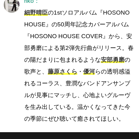
riko：
細野晴臣
の1stソロアルバム『HOSONO
HOUSE』の50周年記念カバーアルバム
『HOSONO HOUSE COVER』から、安
部勇磨による第2弾先行曲がリリース。春
の陽だまりに包まれるような
安部勇磨
の
歌声と、
藤原さくら
・
優河
らの透明感溢
れるコーラス、豊潤なバンドアンサンブ
ルが見事にマッチし、心地よいグルーヴ
を生み出している。温かくなってきた今
の季節にぜひ聴いて癒されてほしい。