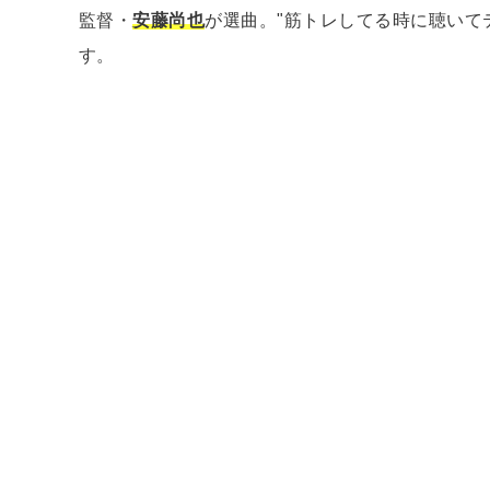
監督・
安藤尚也
が選曲。"筋トレしてる時に聴いて
す。