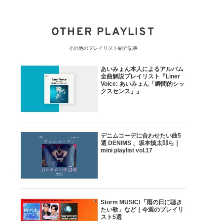
OTHER PLAYLIST
その他のプレイリスト紹介記事
あいみょん本人によるアルバム
全曲解説プレイリスト『Liner
Voice: あいみょん「瞬間的シッ
クスセンス」』
デニムコーデに合わせたい曲5
選 DENIMS 、坂本慎太郎ら｜
mini playlist vol.17
Storm MUSIC!「雨の日に聴き
たい歌」など｜今週のプレイリ
スト5選