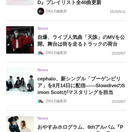
D』プレイリスト全40曲更新
DIGLE編集部
2026/5/11
News
自爆、ライブ人気曲「天誅」のMVを公
開。舞台は街を走るトラックの荷台
DIGLE編集部
2026/8/7
News
cephalo、新シングル「ブーゲンビリ
ア」を8月14日に配信——SlowdiveのS
imon Scottがマスタリングを担当
DIGLE編集部
2026/8/7
News
おやすみホログラム、6thアルバム『P