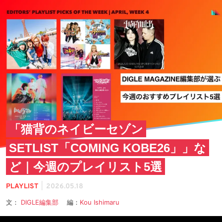
「猫背のネイビーセゾン
SETLIST「COMING KOBE26」」な
ど｜今週のプレイリスト5選
|
PLAYLIST
2026.05.18
文：
DIGLE編集部
編：
Kou Ishimaru