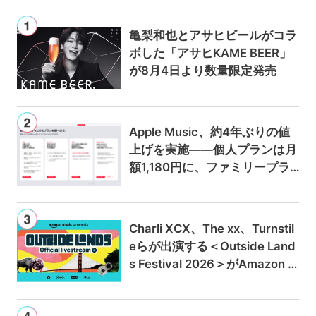
亀梨和也とアサヒビールがコラ
ボした「アサヒKAME BEER」
が8月4日より数量限定発売
Apple Music、約4年ぶりの値
上げを実施——個人プランは月
額1,180円に、ファミリープラ
ンは300円値上げの1,980円に
Charli XCX、The xx、Turnstil
eらが出演する＜Outside Land
s Festival 2026＞がAmazon M
usicとPrime Videoで独占ライ
ブ配信