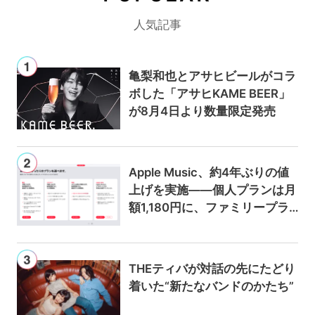
人気記事
亀梨和也とアサヒビールがコラ
ボした「アサヒKAME BEER」
が8月4日より数量限定発売
Apple Music、約4年ぶりの値
上げを実施——個人プランは月
額1,180円に、ファミリープラ
ンは300円値上げの1,980円に
THEティバが対話の先にたどり
着いた“新たなバンドのかたち”