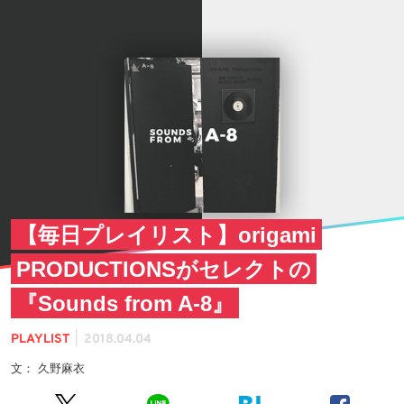
【毎日プレイリスト】origami
PRODUCTIONSがセレクトの
『Sounds from A-8』
|
PLAYLIST
2018.04.04
文： 久野麻衣