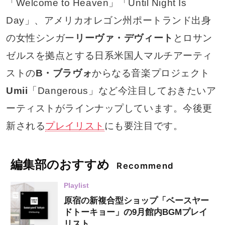
「Welcome to Heaven」「Until Night Is
Day」、アメリカオレゴン州ポートランド出身
の女性シンガー
リーヴァ・デヴィート
とロサン
ゼルスを拠点とする日系米国人マルチアーティ
ストの
B・ブラヴォ
からなる音楽プロジェクト
Umii
「Dangerous」など今注目しておきたいア
ーティストがラインナップしています。今後更
新される
プレイリスト
にも要注目です。
編集部のおすすめ
Recommend
Playlist
原宿の新複合型ショップ「ベースヤー
ドトーキョー」の9月館内BGMプレイ
リスト