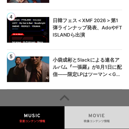
日韓フェス＜XMF 2026＞第1
弾ラインナップ発表、AdoやFT
ISLANDら出演
小袋成彬と5lackによる連名ア
ルバム『一張羅』が8月1日に配
信——限定LPはツーマン＜Gai
a＞会場で販売
MUSIC
MOVIE
音楽コンテンツ情報
映像コンテンツ情報