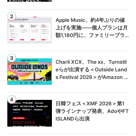
Apple Music、約4年ぶりの値
上げを実施——個人プランは月
額1,180円に、ファミリープラ
ンは300円値上げの1,980円に
Charli XCX、The xx、Turnstil
eらが出演する＜Outside Land
s Festival 2026＞がAmazon M
usicとPrime Videoで独占ライ
ブ配信
日韓フェス＜XMF 2026＞第1
弾ラインナップ発表、AdoやFT
ISLANDら出演