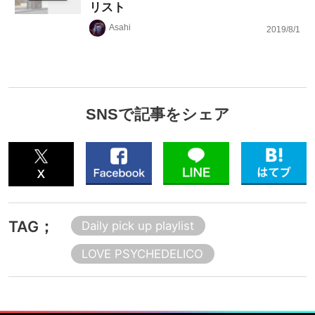
リスト
Asahi
2019/8/1
SNSで記事をシェア
TAG；
Daily pick up playlist
LOVE PSYCHEDELICO