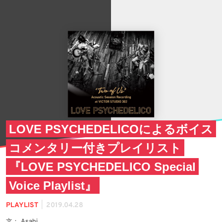
LOVE PSYCHEDELICOによるボイス
コメンタリー付きプレイリスト
『LOVE PSYCHEDELICO Special
Voice Playlist』
|
PLAYLIST
2019.04.28
文： Asahi