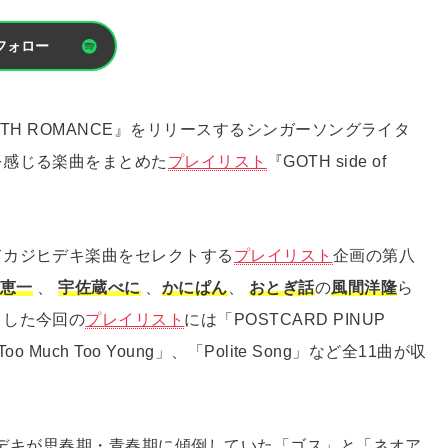
フォロー
TH ROMANCE』をリリースするシンガーソングライタ
を感じる楽曲をまとめた
プレイリスト
『GOTH side of
てカジヒデキ楽曲をセレクトする
プレイリスト
企画の第八
恵一
、
宇佐蔵べに
、
かにぱん
、
おとぎ話
の
風間洋隆
ら
トした今回の
プレイリスト
には「POSTCARD PINUP
uch Too Young」、「Polite Song」など全11曲が収
ジヒデキが思春期・青春期に傾倒していた「ゴス」と「ネオア