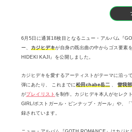
6月5日に通算18枚目となるニュー・アルバム『GO
ー、
カジヒデキ
が自身の既出曲の中からゴス要素
HIDEKI KAJI』を公開しました。
カジヒデキを愛するアーティストがテーマに沿っ
弾にあたり、 これまでに
松田chabe岳二
、
曽我部
が
プレイリスト
を制作。カジヒデキ本人がセレク
GIRL/ポストガール・ピンナップ・ガール」や、「Too M
録されています。
ニュー・アルバム『GOTH ROMANCE』はカ