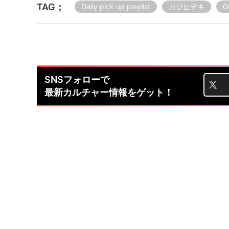
TAG；
Daily pick up playlist
カジヒデキ
G
SNSフォローで
最新カルチャー情報をゲット！