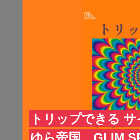
トリップできる サ
ゆら帝国、GLIM SP