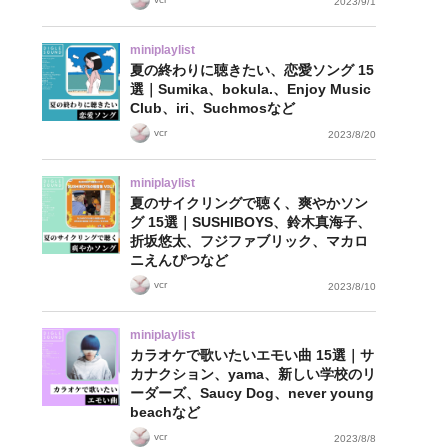
2023/9/1
miniplaylist
夏の終わりに聴きたい、恋愛ソング 15
選｜Sumika、bokula.、Enjoy Music
Club、iri、Suchmosなど
vcr
2023/8/20
miniplaylist
夏のサイクリングで聴く、爽やかソン
グ 15選｜SUSHIBOYS、鈴木真海子、
折坂悠太、フジファブリック、マカロ
ニえんぴつなど
vcr
2023/8/10
miniplaylist
カラオケで歌いたいエモい曲 15選｜サ
カナクション、yama、新しい学校のリ
ーダーズ、Saucy Dog、never young
beachなど
vcr
2023/8/8