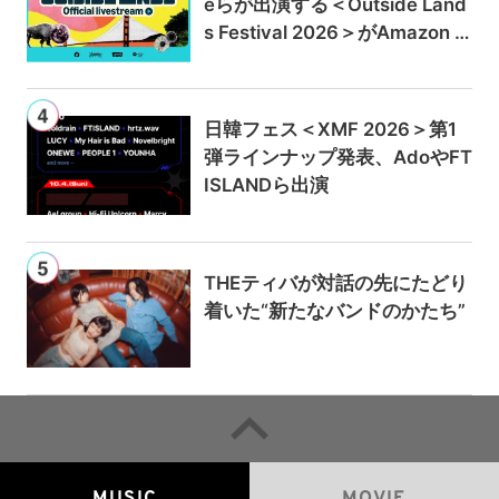
eらが出演する＜Outside Land
s Festival 2026＞がAmazon M
usicとPrime Videoで独占ライ
ブ配信
日韓フェス＜XMF 2026＞第1
弾ラインナップ発表、AdoやFT
ISLANDら出演
THEティバが対話の先にたどり
着いた“新たなバンドのかたち”
MUSIC
MOVIE