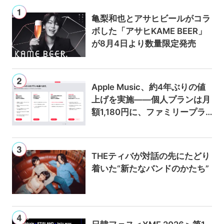
亀梨和也とアサヒビールがコラ
ボした「アサヒKAME BEER」
が8月4日より数量限定発売
Apple Music、約4年ぶりの値
上げを実施——個人プランは月
額1,180円に、ファミリープラ
ンは300円値上げの1,980円に
THEティバが対話の先にたどり
着いた“新たなバンドのかたち”