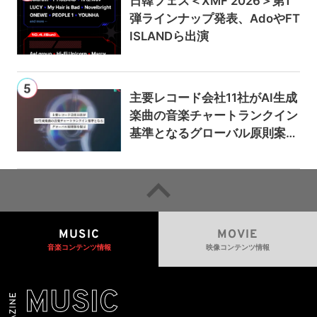
日韓フェス＜XMF 2026＞第1
弾ラインナップ発表、AdoやFT
ISLANDら出演
主要レコード会社11社がAI生成
楽曲の音楽チャートランクイン
基準となるグローバル原則案を
提示——人間主導の創造性を守
るための統一的な枠組みを提案
MUSIC
MOVIE
音楽コンテンツ情報
映像コンテンツ情報
MUSIC