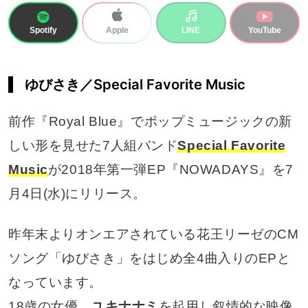
Spotify
LINE
YouTube
Apple
ゆびさき／Special Favorite Music
前作『Royal Blue』でポップミュージックの新
しい形を見せた7人組バンド
Special Favorite
Music
が2018年第一弾EP『NOWADAYS』を7
月4日(水)にリリース。
昨年末よりオンエアされている花王リーゼのCM
ソング「ゆびさき」をはじめ全4曲入りのEPと
なっています。
18歳の女優、
ユキナナミ
を起用し叙情的な映像