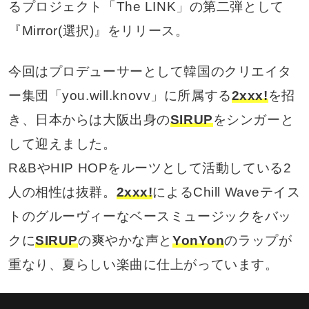
るプロジェクト「The LINK」の第二弾として
『Mirror(選択)』をリリース。
今回はプロデューサーとして韓国のクリエイタ
ー集団「you.will.knovv」に所属する
2xxx!
を招
き、日本からは大阪出身の
SIRUP
をシンガーと
して迎えました。
R&BやHIP HOPをルーツとして活動している2
人の相性は抜群。
2xxx!
によるChill Waveテイス
トのグルーヴィーなベースミュージックをバッ
クに
SIRUP
の爽やかな声と
YonYon
のラップが
重なり、夏らしい楽曲に仕上がっています。