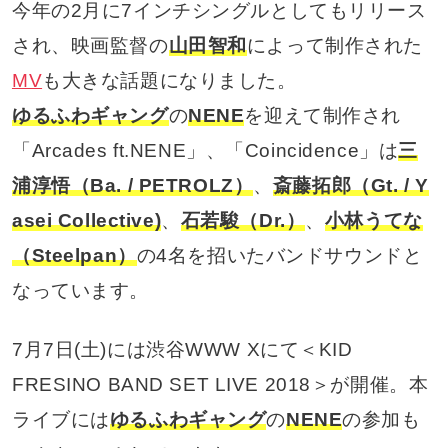
今年の2月に7インチシングルとしてもリリース
され、映画監督の
山田智和
によって制作された
MV
も大きな話題になりました。
ゆるふわギャング
の
NENE
を迎えて制作され
「Arcades ft.NENE」、「Coincidence」は
三
浦淳悟（Ba. / PETROLZ）
、
斎藤拓郎（Gt. / Y
asei Collective)
、
石若駿（Dr.）
、
小林うてな
（Steelpan）
の4名を招いたバンドサウンドと
なっています。
7月7日(土)には渋谷WWW Xにて＜KID
FRESINO BAND SET LIVE 2018＞が開催。本
ライブには
ゆるふわギャング
の
NENE
の参加も