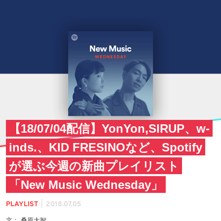
【18/07/04配信】YonYon,SIRUP、w-
inds.、KID FRESINOなど、Spotify
が選ぶ今週の新曲プレイリスト
「New Music Wednesday」
|
PLAYLIST
2018.07.05
文： 桑原大智