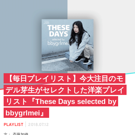
【毎日プレイリスト】今大注目のモ
デル芽生がセレクトした洋楽プレイ
リスト『These Days selected by
bbygrlmei』
|
PLAYLIST
2018.07.12
文： 斎藤加織