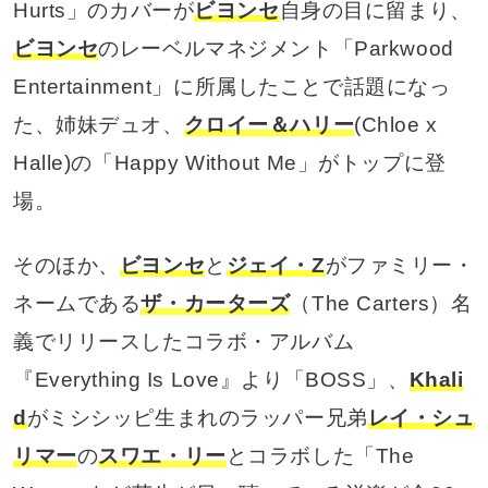
Hurts」のカバーが
ビヨンセ
自身の目に留まり、
ビヨンセ
のレーベルマネジメント「Parkwood
Entertainment」に所属したことで話題になっ
た、姉妹デュオ、
クロイー＆ハリー
(Chloe x
Halle)の「Happy Without Me」がトップに登
場。
そのほか、
ビヨンセ
と
ジェイ・Z
がファミリー・
ネームである
ザ・カーターズ
（The Carters）名
義でリリースしたコラボ・アルバム
『Everything Is Love』より「BOSS」、
Khali
d
がミシシッピ生まれのラッパー兄弟
レイ・シュ
リマー
の
スワエ・リー
とコラボした「The