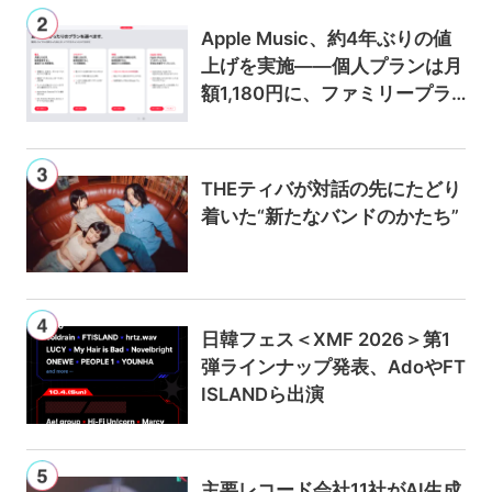
Apple Music、約4年ぶりの値
上げを実施——個人プランは月
額1,180円に、ファミリープラ
ンは300円値上げの1,980円に
THEティバが対話の先にたどり
着いた“新たなバンドのかたち”
日韓フェス＜XMF 2026＞第1
弾ラインナップ発表、AdoやFT
ISLANDら出演
主要レコード会社11社がAI生成