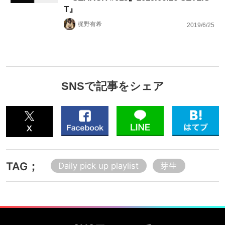
T』
梶野有希
2019/6/25
SNSで記事をシェア
TAG；
Daily pick up playlist
芽生