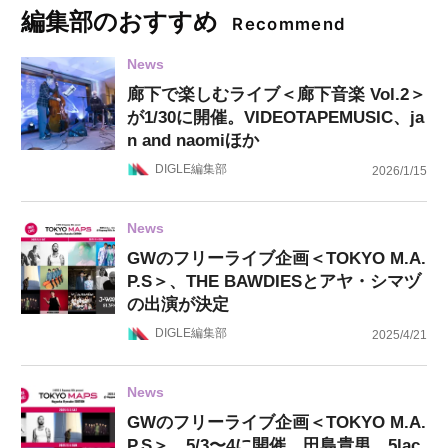
編集部のおすすめ
Recommend
News
廊下で楽しむライブ＜廊下音楽 Vol.2＞
が1/30に開催。VIDEOTAPEMUSIC、ja
n and naomiほか
DIGLE編集部
2026/1/15
News
GWのフリーライブ企画＜TOKYO M.A.
P.S＞、THE BAWDIESとアヤ・シマヅ
の出演が決定
DIGLE編集部
2025/4/21
News
GWのフリーライブ企画＜TOKYO M.A.
P.S＞、5/3〜4に開催。田島貴男、5lac