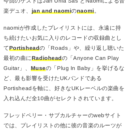
今回のゲストはJan Urila Sas とNaomiによる音
楽デュオ、
jan and naomi
の
naomi
。
naomiが作成したプレイリストには、永遠に持
ち続けたいお気に入りのレコードの収録曲とし
て
Portishead
の「Roads」や、繰り返し聴いた
最初の曲に
Radiohead
の「Anyone Can Play
Guitar」、
Muse
の「Plug In Baby」を挙げるな
ど、最も影響を受けたUKバンドである
Portisheadを軸に、好きなUKレーベルの楽曲を
入れ込んだ全10曲がセレクトされています。
フレッドペリー・サブカルチャーのwebサイト
では、プレイリストの他に彼の音楽のルーツが