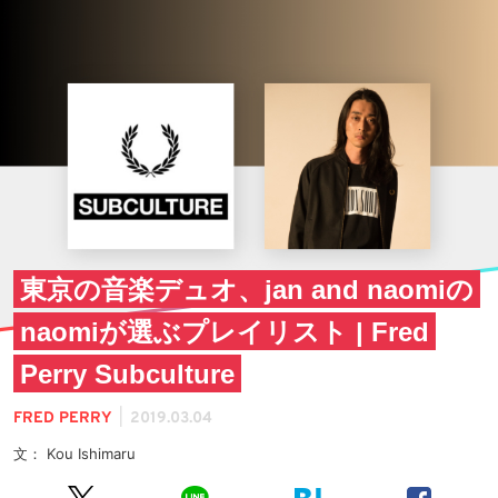
東京の音楽デュオ、jan and naomiの
naomiが選ぶプレイリスト | Fred
Perry Subculture
|
FRED PERRY
2019.03.04
文： Kou Ishimaru