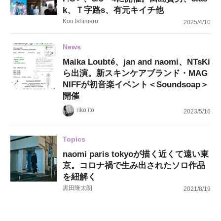
k、Ｔ字路s、有元キイチ他
Kou Ishimaru
2025/4/10
News
Maika Loubté、jan and naomi、NTsKi
ら出演。新スキンケアブランド・MAG
NIFFが初音楽イベント＜Soundsoap＞
開催
riko ito
2023/5/16
Topics
naomi paris tokyoが描く近くて遠い東
京。コロナ禍で生み出されたソロ作品
を紐解く
黒田隆太朗
2021/8/19