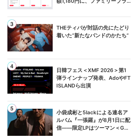
額1,180円に、ファミリープラ
ンは300円値上げの1,980円に
THEティバが対話の先にたどり
着いた“新たなバンドのかたち”
日韓フェス＜XMF 2026＞第1
弾ラインナップ発表、AdoやFT
ISLANDら出演
小袋成彬と5lackによる連名ア
ルバム『一張羅』が8月1日に配
信——限定LPはツーマン＜Gai
a＞会場で販売