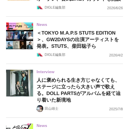
DIGLE編集部
2026/6/26
News
＜TOKYO M.A.P.S STUTS EDITION
＞、GW2DAYSの出演アーティストを
発表。STUTS、柴田聡子ら
DIGLE編集部
2026/4/2
Interview
人に褒められる生き方じゃなくても、
ステージに立ったら大きい声で歌え
る。DOLL PARTSがアルバムを経て辿
り着いた新境地
田山雄士
2025/7/8
News