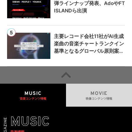
弾ラインナップ発表、AdoやFT
ISLANDら出演
主要レコード会社11社がAI生成
楽曲の音楽チャートランクイン
基準となるグローバル原則案を
提示——人間主導の創造性を守
るための統一的な枠組みを提案
MUSIC
MOVIE
音楽コンテンツ情報
映像コンテンツ情報
MUSIC
音楽情報