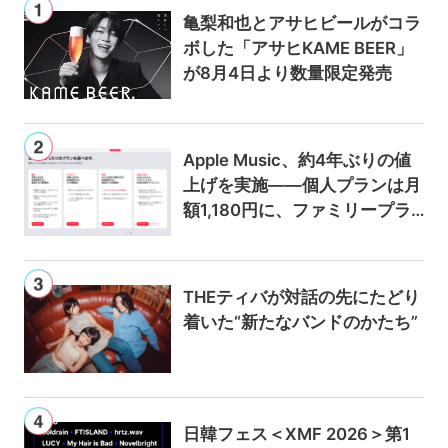
亀梨和也とアサヒビールがコラ
ボした「アサヒKAME BEER」
が8月4日より数量限定発売
Apple Music、約4年ぶりの値
上げを実施——個人プランは月
額1,180円に、ファミリープラ
ンは300円値上げの1,980円に
THEティバが対話の先にたどり
着いた“新たなバンドのかたち”
日韓フェス＜XMF 2026＞第1