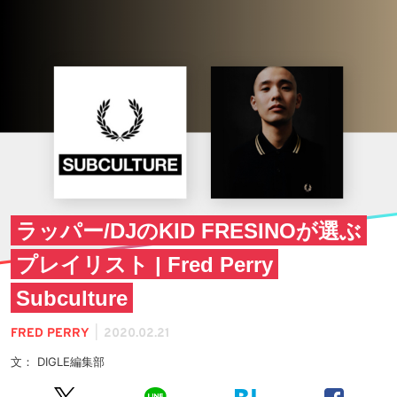
ラッパー/DJのKID FRESINOが選ぶ
プレイリスト | Fred Perry
Subculture
|
FRED PERRY
2020.02.21
文： DIGLE編集部