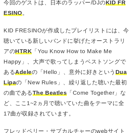
今回のゲストは、日本のラッパー/DJの
KID FR
ESINO
。
KID FRESINOが作成したプレイリストには、今
聴いている新しいバンドに挙げたオーストラリ
アの
HTRK
「You Know How to Make Me
Happy」、大声で歌ってしまうベストソングで
ある
Adele
の「Hello」、意外に好きという
Dua
Lipa
の「New Rules」、繰り返した聴いた最初
の曲である
The Beatles
「Come Together」な
ど、ここ1~2ヵ月で聴いていた曲をテーマに全
17曲が収録されています。
フレッドペリー・サブカルチャーのwebサイト