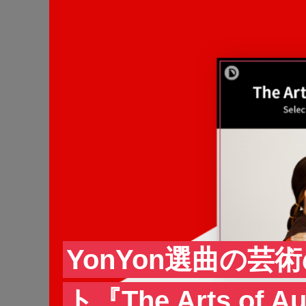
YonYon選曲の
ト『The Arts of A