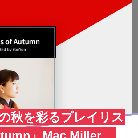
芸術の秋を彩るプレイリス
utumn』Mac Miller、