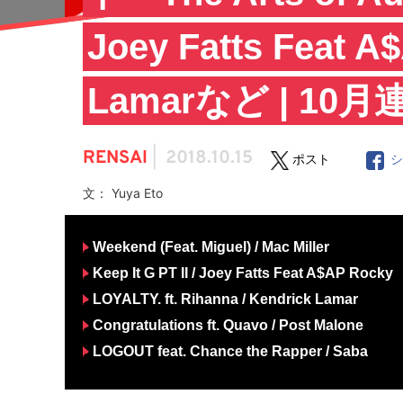
Joey Fatts Feat 
Lamarなど | 10月
RENSAI
|
2018.10.15
ポスト
文： Yuya Eto
Weekend (Feat. Miguel) / Mac Miller
Keep It G PT II / Joey Fatts Feat A$AP Rocky
LOYALTY. ft. Rihanna / Kendrick Lamar
Congratulations ft. Quavo / Post Malone
LOGOUT feat. Chance the Rapper / Saba