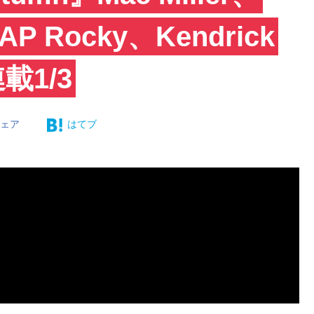
A$AP Rocky、Kendrick
連載1/3
シェア
はてブ