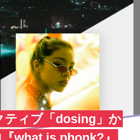
ティブ「dosing」か
『what is phonk?』