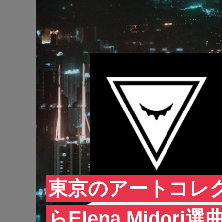
東京のアートコレク
らElena Midori選曲