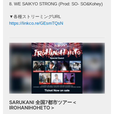
8. WE SAIKYO STRONG (Prod: SO- SO&Kohey)
▼各種ストリーミングURL
https://linkco.re/GEsmTQsN
SARUKANI 全国7都市ツアー＜
IROHANIHOHETO＞