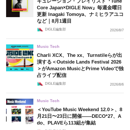
キュレーション・プレイリスト『Tune
Core Japan×DIGLE Now』毎週金曜日
更新 Inagaki Tomoya、ナミヒラアユコ
など｜8月1週目
DIGLE編集部
2026/8/7
Music Tech
Charli XCX、The xx、Turnstileらが出
演する＜Outside Lands Festival 2026
＞がAmazon MusicとPrime Videoで独
占ライブ配信
DIGLE編集部
2026/8/6
Music Tech
＜YouTube Music Weekend 12.0＞、8
月21日〜23日に開催——DECO*27、A
do、PLAVEら113組が集結