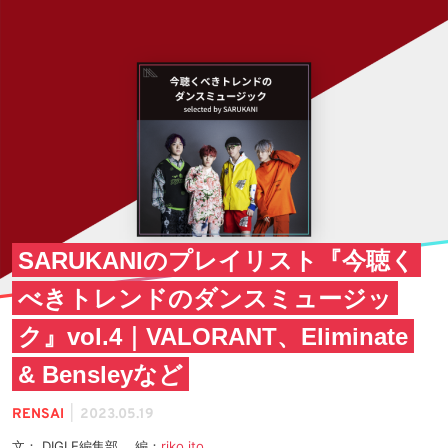
SARUKANIのプレイリスト『今聴く
べきトレンドのダンスミュージッ
ク』vol.4｜VALORANT、Eliminate
& Bensleyなど
|
RENSAI
2023.05.19
文： DIGLE編集部 編：
riko ito