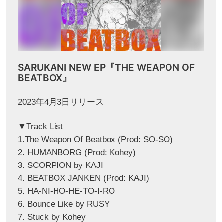
SARUKANI NEW EP『THE WEAPON OF
BEATBOX』
2023年4月3日リリース
▼Track List
1.The Weapon Of Beatbox (Prod: SO-SO)
2. HUMANBORG (Prod: Kohey)
3. SCORPION by KAJI
4. BEATBOX JANKEN (Prod: KAJI)
5. HA-NI-HO-HE-TO-I-RO
6. Bounce Like by RUSY
7. Stuck by Kohey