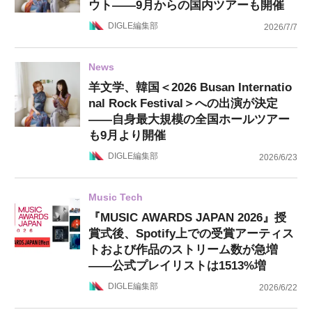
ウト——9月からの国内ツアーも開催
DIGLE編集部
2026/7/7
News
羊文学、韓国＜2026 Busan Internatio
nal Rock Festival＞への出演が決定
——自身最大規模の全国ホールツアー
も9月より開催
DIGLE編集部
2026/6/23
Music Tech
『MUSIC AWARDS JAPAN 2026』授
賞式後、Spotify上での受賞アーティス
トおよび作品のストリーム数が急増
——公式プレイリストは1513%増
DIGLE編集部
2026/6/22