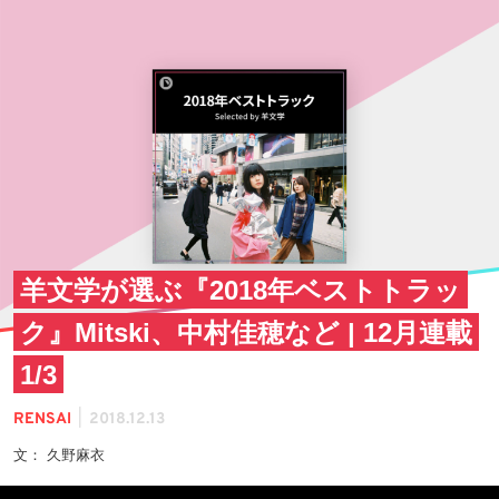
羊文学が選ぶ『2018年ベストトラッ
ク』Mitski、中村佳穂など | 12月連載
1/3
|
RENSAI
2018.12.13
文： 久野麻衣