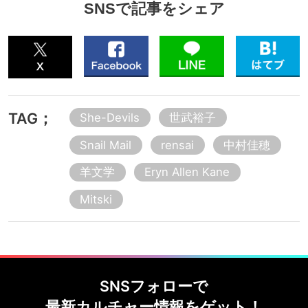
SNSで記事をシェア
TAG；
She-Devils
世武裕子
Snail Mail
rensai
中村佳穂
羊文学
Eryn Allen Kane
Mitski
SNSフォローで
最新カルチャー情報をゲット！