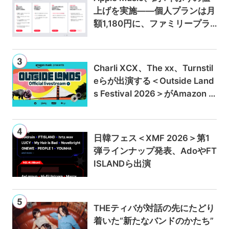
上げを実施——個人プランは月
額1,180円に、ファミリープラ
ンは300円値上げの1,980円に
Charli XCX、The xx、Turnstil
eらが出演する＜Outside Land
s Festival 2026＞がAmazon M
usicとPrime Videoで独占ライ
ブ配信
日韓フェス＜XMF 2026＞第1
弾ラインナップ発表、AdoやFT
ISLANDら出演
THEティバが対話の先にたどり
着いた“新たなバンドのかたち”