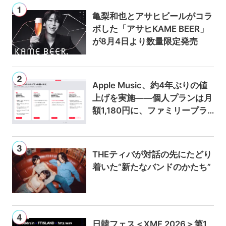
亀梨和也とアサヒビールがコラ
ボした「アサヒKAME BEER」
が8月4日より数量限定発売
Apple Music、約4年ぶりの値
上げを実施——個人プランは月
額1,180円に、ファミリープラ
ンは300円値上げの1,980円に
THEティバが対話の先にたどり
着いた“新たなバンドのかたち”
日韓フェス＜XMF 2026＞第1