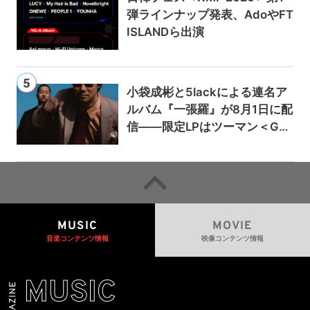
弾ラインナップ発表、AdoやFT
ISLANDら出演
小袋成彬と5lackによる連名ア
ルバム『一張羅』が8月1日に配
信——限定LPはツーマン＜Gai
a＞会場で販売
MUSIC
MOVIE
音楽コンテンツ情報
映像コンテンツ情報
MUSIC