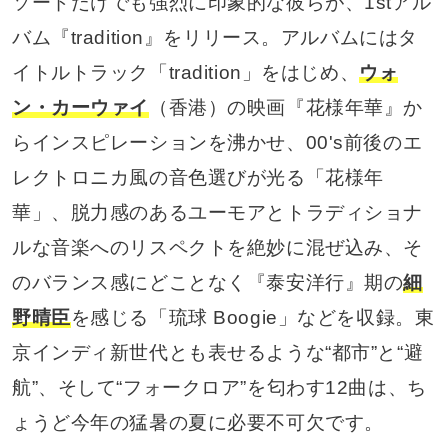
ソードだけでも強烈に印象的な彼らが、1stアル
バム『tradition』をリリース。アルバムにはタ
イトルトラック「tradition」をはじめ、
ウォ
ン・カーウァイ
（香港）の映画『‎花様年華』か
らインスピレーションを沸かせ、00's前後のエ
レクトロニカ風の音色選びが光る「花様年
華」、脱力感のあるユーモアとトラディショナ
ルな音楽へのリスペクトを絶妙に混ぜ込み、そ
のバランス感にどことなく『泰安洋行』期の
細
野晴臣
を感じる「琉球 Boogie」などを収録。東
京インディ新世代とも表せるような“都市”と“避
航”、そして“フォークロア”を匂わす12曲は、ち
ょうど今年の猛暑の夏に必要不可欠です。