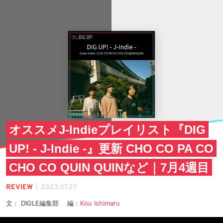
オススメJ-Indieプレイリスト『DIG
UP! - J-Indie -』更新 CHO CO PA CO
CHO CO QUIN QUINなど｜7月4週目
|
REVIEW
2023.07.27
文： DIGLE編集部 編：
Kou Ishimaru