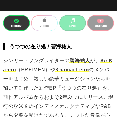
Spotify
LINE
YouTube
Apple
うつつの在り処 / 碧海祐人
シンガー・ソングライターの
碧海祐人
が、
So K
anno
（BREIMEN）や
Khamai Leon
のメンバ
ーをはじめ、親しい豪華ミュージシャンたちを
招いて制作した新作EP『うつつの在り処』を、
前作アルバムからおよそ2年ぶりにリリース。現
行の欧米圏のインディ／オルタナティブなR&B
から影響を受けたであろう、デッドな音像が心