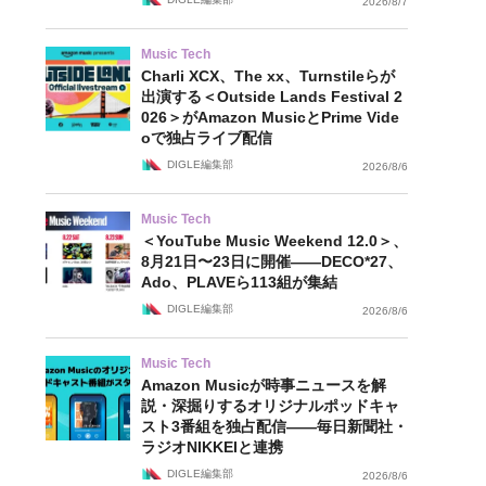
2026/8/7
Music Tech
Charli XCX、The xx、Turnstileらが
出演する＜Outside Lands Festival 2
026＞がAmazon MusicとPrime Vide
oで独占ライブ配信
DIGLE編集部
2026/8/6
Music Tech
＜YouTube Music Weekend 12.0＞、
8月21日〜23日に開催——DECO*27、
Ado、PLAVEら113組が集結
DIGLE編集部
2026/8/6
Music Tech
Amazon Musicが時事ニュースを解
説・深掘りするオリジナルポッドキャ
スト3番組を独占配信——毎日新聞社・
ラジオNIKKEIと連携
DIGLE編集部
2026/8/6