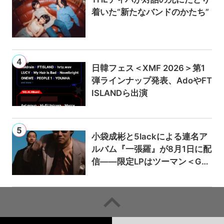
着いた“新たなバンドのかたち”
日韓フェス＜XMF 2026＞第1
弾ラインナップ発表、AdoやFT
ISLANDら出演
小袋成彬と5lackによる連名ア
ルバム『一張羅』が8月1日に配
信——限定LPはツーマン＜Gai
a＞会場で販売