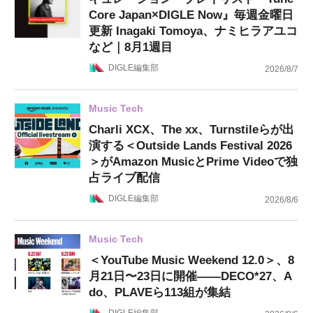
Core Japan×DIGLE Now』毎週金曜日
更新 Inagaki Tomoya、ナミヒラアユコ
など｜8月1週目
DIGLE編集部
2026/8/7
Music Tech
Charli XCX、The xx、Turnstileらが出
演する＜Outside Lands Festival 2026
＞がAmazon MusicとPrime Videoで独
占ライブ配信
DIGLE編集部
2026/8/6
Music Tech
＜YouTube Music Weekend 12.0＞、8
月21日〜23日に開催——DECO*27、A
do、PLAVEら113組が集結
DIGLE編集部