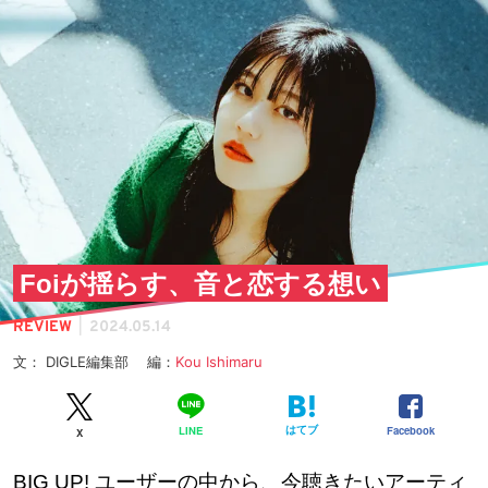
Foiが揺らす、音と恋する想い
|
REVIEW
2024.05.14
文： DIGLE編集部 編：
Kou Ishimaru
はてブ
Facebook
LINE
X
BIG UP! ユーザーの中から、今聴きたいアーティ