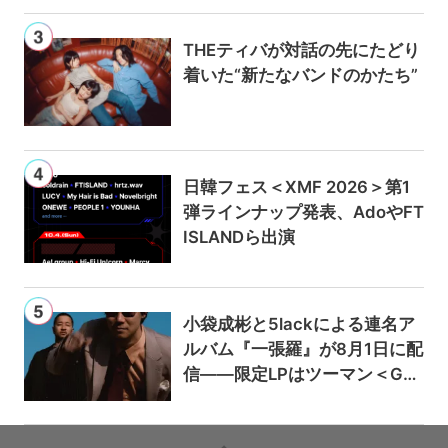
THEティバが対話の先にたどり
着いた“新たなバンドのかたち”
日韓フェス＜XMF 2026＞第1
弾ラインナップ発表、AdoやFT
ISLANDら出演
小袋成彬と5lackによる連名ア
ルバム『一張羅』が8月1日に配
信——限定LPはツーマン＜Gai
a＞会場で販売