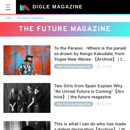
DIGLE MAGAZINE
DM
the future magazine
THE FUTURE MAGAZINE
To the Paraiso. -Where is the paradi
se drawn by Kengo Kakudate, from
Yogee New Waves-【Archive】｜th
e future magazine
the future magazine
01/09
Two Girls from Spain Explain Why
"An Unreal Future is Coming"【Arc
hive】｜the future magazine
the future magazine
01/09
This is what I can do who has made
a defeat declaration【Archive】｜th