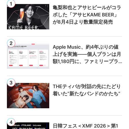
亀梨和也とアサヒビールがコラ
ボした「アサヒKAME BEER」
が8月4日より数量限定発売
Apple Music、約4年ぶりの値
上げを実施——個人プランは月
額1,180円に、ファミリープラ
ンは300円値上げの1,980円に
THEティバが対話の先にたどり
着いた“新たなバンドのかたち”
日韓フェス＜XMF 2026＞第1