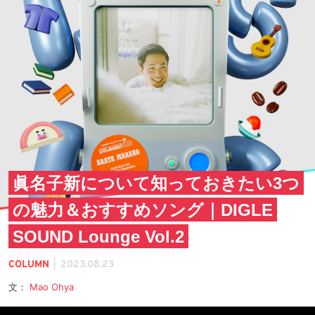
眞名子新について知っておきたい3つ
の魅力＆おすすめソング｜DIGLE
SOUND Lounge Vol.2
|
COLUMN
2023.08.23
文：
Mao Ohya