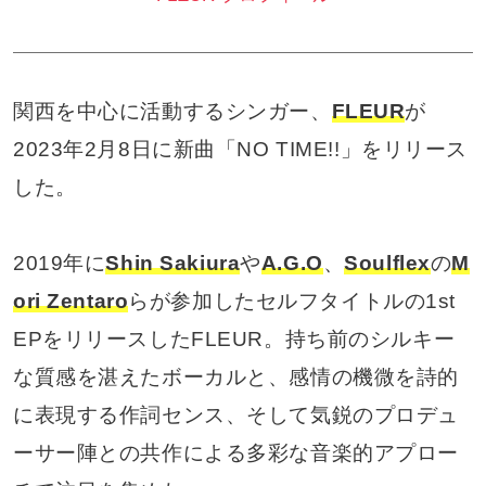
関西を中心に活動するシンガー、
FLEUR
が
2023年2月8日に新曲「NO TIME!!」をリリース
した。
2019年に
Shin Sakiura
や
A.G.O
、
Soulflex
の
M
ori Zentaro
らが参加したセルフタイトルの1st
EPをリリースしたFLEUR。持ち前のシルキー
な質感を湛えたボーカルと、感情の機微を詩的
に表現する作詞センス、そして気鋭のプロデュ
ーサー陣との共作による多彩な音楽的アプロー