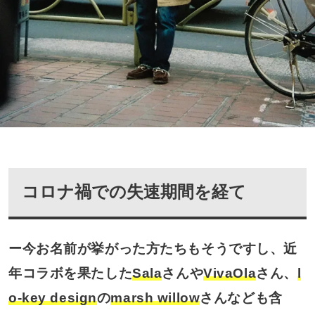
コロナ禍での失速期間を経て
ー今お名前が挙がった方たちもそうですし、近
年コラボを果たした
Sala
さんや
VivaOla
さん、
l
o-key design
の
marsh willow
さんなども含