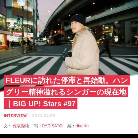
FLEURに訪れた停滞と再始動。ハン
グリー精神溢れるシンガーの現在地
｜BIG UP! Stars #97
|
INTERVIEW
2023.02.09
文：
保坂隆純
写：
RYO SATO
編：
riko ito