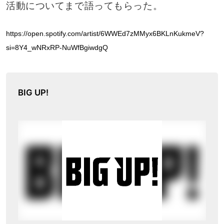
活動についてまで語ってもらった。
https://open.spotify.com/artist/6WWEd7zMMyx6BKLnKukmeV?
si=8Y4_wNRxRP-NuWfBgiwdgQ
BIG UP!