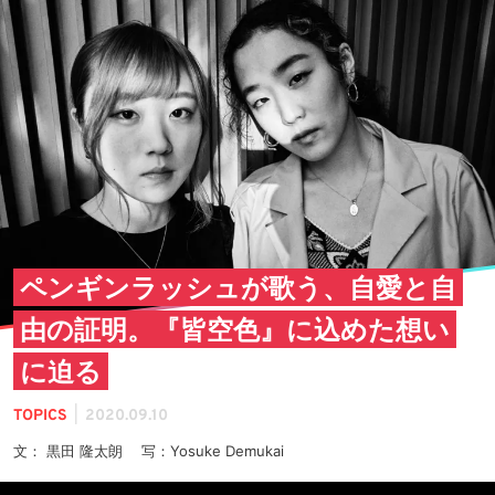
ペンギンラッシュが歌う、自愛と自
由の証明。『皆空色』に込めた想い
に迫る
|
TOPICS
2020.09.10
文： 黒田 隆太朗 写：Yosuke Demukai