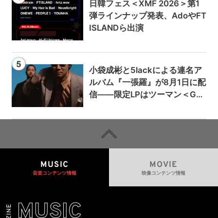
日韓フェス＜XMF 2026＞第1
弾ラインナップ発表、AdoやFT
ISLANDら出演
小袋成彬と5lackによる連名ア
ルバム『一張羅』が8月1日に配
信——限定LPはツーマン＜Gai
a＞会場で販売
MUSIC
MOVIE
音楽コンテンツ情報
映像コンテンツ情報
MUSIC