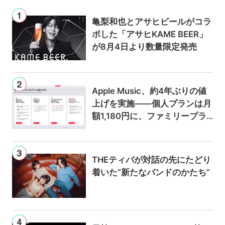
亀梨和也とアサヒビールがコラ
ボした「アサヒKAME BEER」
が8月4日より数量限定発売
Apple Music、約4年ぶりの値
上げを実施——個人プランは月
額1,180円に、ファミリープラ
ンは300円値上げの1,980円に
THEティバが対話の先にたどり
着いた“新たなバンドのかたち”