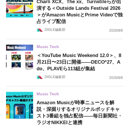
Charli XCX、The xx、Turnstileらが出
演する＜Outside Lands Festival 2026
＞がAmazon MusicとPrime Videoで独
占ライブ配信
DIGLE編集部
2026/8/6
Music Tech
＜YouTube Music Weekend 12.0＞、8
月21日〜23日に開催——DECO*27、A
do、PLAVEら113組が集結
DIGLE編集部
2026/8/6
Music Tech
Amazon Musicが時事ニュースを解
説・深掘りするオリジナルポッドキャ
スト3番組を独占配信——毎日新聞社・
ラジオNIKKEIと連携